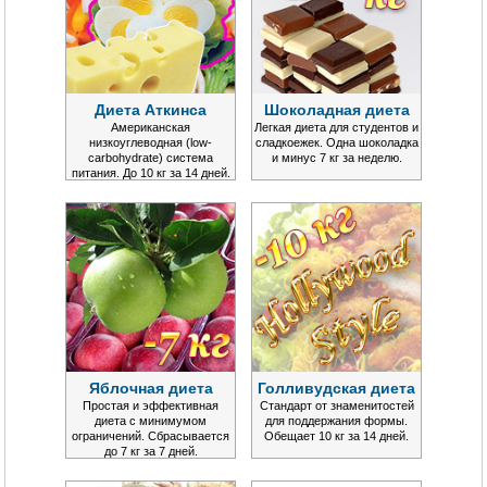
Диета Аткинса
Шоколадная диета
Американская
Легкая диета для студентов и
низкоуглеводная (low-
сладкоежек. Одна шоколадка
carbohydrate) система
и минус 7 кг за неделю.
питания. До 10 кг за 14 дней.
Яблочная диета
Голливудская диета
Простая и эффективная
Стандарт от знаменитостей
диета с минимумом
для поддержания формы.
ограничений. Сбрасывается
Обещает 10 кг за 14 дней.
до 7 кг за 7 дней.