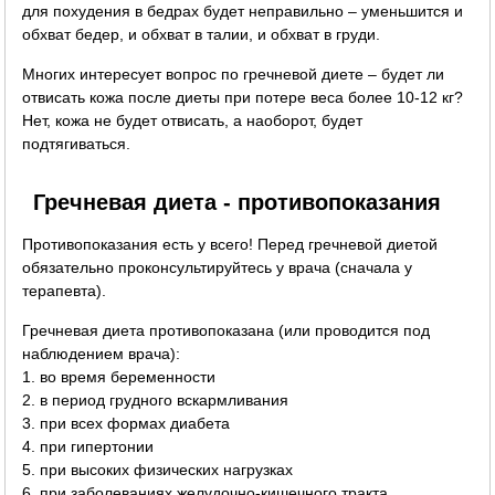
для похудения в бедрах будет неправильно – уменьшится и
обхват бедер, и обхват в талии, и обхват в груди.
Многих интересует вопрос по гречневой диете – будет ли
отвисать кожа после диеты при потере веса более 10-12 кг?
Нет, кожа не будет отвисать, а наоборот, будет
подтягиваться.
Гречневая диета - противопоказания
Противопоказания есть у всего! Перед гречневой диетой
обязательно проконсультируйтесь у врача (сначала у
терапевта).
Гречневая диета противопоказана (или проводится под
наблюдением врача):
1. во время беременности
2. в период грудного вскармливания
3. при всех формах диабета
4. при гипертонии
5. при высоких физических нагрузках
6. при заболеваниях желудочно-кишечного тракта