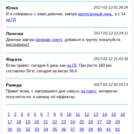
Юлия
2017-02-13 01:39:26
И я собираюсь с вами девочки, завтра
разгрузочный день
, а с 14
на ГД
Леночка
2017-02-12 22:24:11
Девочки завтра
начинаю диету
, добавьте в группу пожалуйста
89526984042
Фариза
2017-02-12 21:43:39
Всем привет, сегодня 6 день как
на ГД
. При росте 160 вес
составлял 59 кг, сегодня на весах 56.6
Рамида
2017-02-12 00:10:13
Привет всем, с завтрашнего дня сажусь
на диету
, интересно
получится-ли, я напишу об эффектах.
1
2
3
4
5
6
7
8
9
10
11
12
13
14
15
16
17
18
19
20
21
22
23
24
25
26
27
28
29
30
31
32
33
34
35
36
37
38
39
40
41
42