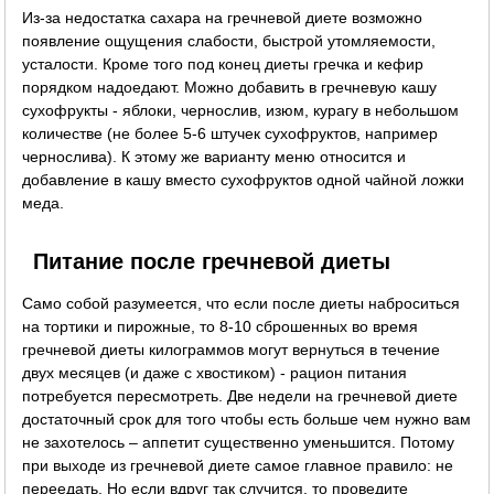
Из-за недостатка сахара на гречневой диете возможно
появление ощущения слабости, быстрой утомляемости,
усталости. Кроме того под конец диеты гречка и кефир
порядком надоедают. Можно добавить в гречневую кашу
сухофрукты - яблоки, чернослив, изюм, курагу в небольшом
количестве (не более 5-6 штучек сухофруктов, например
чернослива). К этому же варианту меню относится и
добавление в кашу вместо сухофруктов одной чайной ложки
меда.
Питание после гречневой диеты
Само собой разумеется, что если после диеты наброситься
на тортики и пирожные, то 8-10 сброшенных во время
гречневой диеты килограммов могут вернуться в течение
двух месяцев (и даже с хвостиком) - рацион питания
потребуется пересмотреть. Две недели на гречневой диете
достаточный срок для того чтобы есть больше чем нужно вам
не захотелось – аппетит существенно уменьшится. Потому
при выходе из гречневой диете самое главное правило: не
переедать. Но если вдруг так случится, то проведите