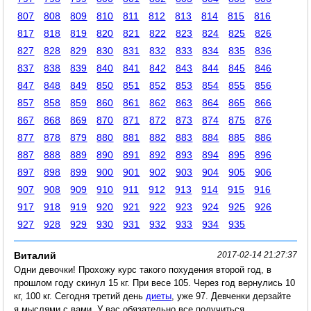
807
808
809
810
811
812
813
814
815
816
817
818
819
820
821
822
823
824
825
826
827
828
829
830
831
832
833
834
835
836
837
838
839
840
841
842
843
844
845
846
847
848
849
850
851
852
853
854
855
856
857
858
859
860
861
862
863
864
865
866
867
868
869
870
871
872
873
874
875
876
877
878
879
880
881
882
883
884
885
886
887
888
889
890
891
892
893
894
895
896
897
898
899
900
901
902
903
904
905
906
907
908
909
910
911
912
913
914
915
916
917
918
919
920
921
922
923
924
925
926
927
928
929
930
931
932
933
934
935
Виталий
2017-02-14 21:27:37
Одни девочки! Прохожу курс такого похудения второй год, в
прошлом году скинул 15 кг. При весе 105. Через год вернулись 10
кг, 100 кг. Сегодня третий день
диеты
, уже 97. Девченки дерзайте
я мыслями с вами. У вас обязательно все получиться