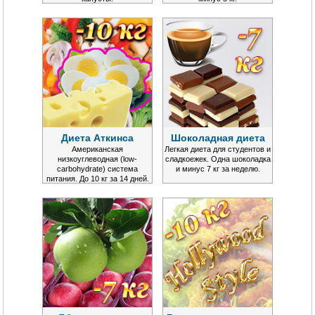
Диета Аткинса
Шоколадная диета
Американская
Легкая диета для студентов и
низкоуглеводная (low-
сладкоежек. Одна шоколадка
carbohydrate) система
и минус 7 кг за неделю.
питания. До 10 кг за 14 дней.