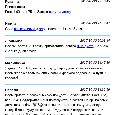
Рузанна
2017-10-30 22:40:45
Привет всем.
Рост 1,69, вес 75 кг. Завтра
сяду на диету
.
Ирина
2017-10-30 21:44:47
Села
на гречневую диету
, потеряла 1 кг за 3 дня
Людмила
2017-10-30 20:01:44
Вес 92, рост 158. Гречку приготовила, завтра
я на диете
, не знаю
сколько дней смогу
Мариночка
2017-10-30 14:45:30
1 день. Рост 168, вес 73 кг. Буду периодически отписываться!
Всем желаю стальной силы воли и крепкого здоровья на пути к
красоте!
Назали
2017-10-30 14:36:59
Всем привет, я оооочень хочу похудеть на этой диете. Рост 172,
вес 83.4. Поддержите меня пожалуйста, я постоянно срываюсь с
диет. maxmudova2018@list.ru пишите мне на почту или сюда, а я
каждый день буду отписаться. Жду вашей поддержки, вы мои
мотиваторы. До завтра. Анна, не пропадайте, пишите вместе