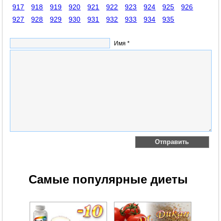
917
918
919
920
921
922
923
924
925
926
927
928
929
930
931
932
933
934
935
Имя *
Самые популярные диеты