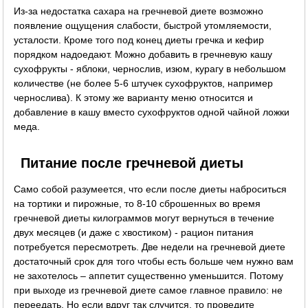
Из-за недостатка сахара на гречневой диете возможно
появление ощущения слабости, быстрой утомляемости,
усталости. Кроме того под конец диеты гречка и кефир
порядком надоедают. Можно добавить в гречневую кашу
сухофрукты - яблоки, чернослив, изюм, курагу в небольшом
количестве (не более 5-6 штучек сухофруктов, например
чернослива). К этому же варианту меню относится и
добавление в кашу вместо сухофруктов одной чайной ложки
меда.
Питание после гречневой диеты
Само собой разумеется, что если после диеты наброситься
на тортики и пирожные, то 8-10 сброшенных во время
гречневой диеты килограммов могут вернуться в течение
двух месяцев (и даже с хвостиком) - рацион питания
потребуется пересмотреть. Две недели на гречневой диете
достаточный срок для того чтобы есть больше чем нужно вам
не захотелось – аппетит существенно уменьшится. Потому
при выходе из гречневой диете самое главное правило: не
переедать. Но если вдруг так случится, то проведите