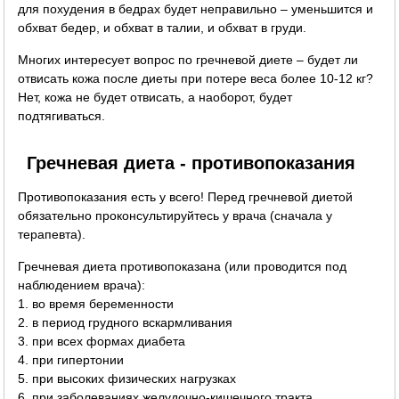
для похудения в бедрах будет неправильно – уменьшится и
обхват бедер, и обхват в талии, и обхват в груди.
Многих интересует вопрос по гречневой диете – будет ли
отвисать кожа после диеты при потере веса более 10-12 кг?
Нет, кожа не будет отвисать, а наоборот, будет
подтягиваться.
Гречневая диета - противопоказания
Противопоказания есть у всего! Перед гречневой диетой
обязательно проконсультируйтесь у врача (сначала у
терапевта).
Гречневая диета противопоказана (или проводится под
наблюдением врача):
1. во время беременности
2. в период грудного вскармливания
3. при всех формах диабета
4. при гипертонии
5. при высоких физических нагрузках
6. при заболеваниях желудочно-кишечного тракта