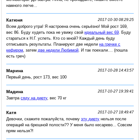
намного легче...
Катюня
2017-10-30 08:29:25
Всем доброго утра! Я настроена очень серьёзно! Мой рост 169,
вес 86. Буду худеть пока не увижу свой
идеальный вес 69
. Буду
стараться к Н.Г. успеть. Кто со мной? Каждый день буду
отписывать результаты. Планируют две недели
на гречке с
кефиром
, затем
две недели Любимой
. И так поехали.... (пошла
есть греч)
Марина
2017-10-28 14:43:57
Первый день, рост 173, вес 100
Мадина
2017-10-27 19:39:41
Завтра
сяду на диету
, вес 70 кг
Катя
2017-10-27 18:49:47
Девочки, скажите пожалуйста, почему
эту диету
нельзя после
операций на брюшной полости?? У меня было кесарево... Совсем
прям нельзя?!