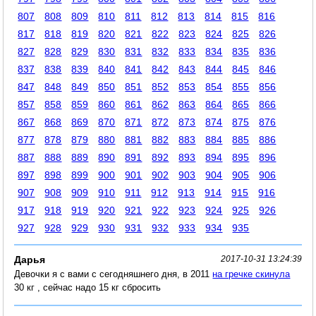
807
808
809
810
811
812
813
814
815
816
817
818
819
820
821
822
823
824
825
826
827
828
829
830
831
832
833
834
835
836
837
838
839
840
841
842
843
844
845
846
847
848
849
850
851
852
853
854
855
856
857
858
859
860
861
862
863
864
865
866
867
868
869
870
871
872
873
874
875
876
877
878
879
880
881
882
883
884
885
886
887
888
889
890
891
892
893
894
895
896
897
898
899
900
901
902
903
904
905
906
907
908
909
910
911
912
913
914
915
916
917
918
919
920
921
922
923
924
925
926
927
928
929
930
931
932
933
934
935
Дарья
2017-10-31 13:24:39
Девочки я с вами с сегодняшнего дня, в 2011
на гречке скинула
30 кг , сейчас надо 15 кг сбросить