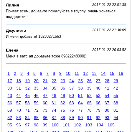
Лилия
2017-01-22 22:01:35
Привет всем, добавьте пожалуйста в группу, очень хочеться
поддержки!!
Джулиета
2017-01-22 21:36:05
И меня добавьте! 13233271663
Елена
2017-01-22 20:03:52
Меня в ватс ап добавьте тоже 89822248000))
1
2
3
4
5
6
7
8
9
10
11
12
13
14
15
16
17
18
19
20
21
22
23
24
25
26
27
28
29
30
31
32
33
34
35
36
37
38
39
40
41
42
43
44
45
46
47
48
49
50
51
52
53
54
55
56
57
58
59
60
61
62
63
64
65
66
67
68
69
70
71
72
73
74
75
76
77
78
79
80
81
82
83
84
85
86
87
88
89
90
91
92
93
94
95
96
97
98
99
100
101
102
103
104
105