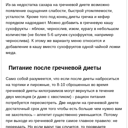
Из-за недостатка сахара на гречневой диете возможно
появление ощущения слабости, быстрой утомляемости,
усталости. Кроме того под конец диеты гречка и кефир
порядком надоедают. Можно добавить в гречневую кашу
сухофрукты - яблоки, чернослив, изюм, курагу в небольшом
количестве (не более 5-6 штучек сухофруктов, например
чернослива). К этому же варианту меню относится и
добавление в кашу вместо сухофруктов одной чайной ложки
меда.
Питание после гречневой диеты
Само собой разумеется, что если после диеты наброситься
на тортики и пирожные, то 8-10 сброшенных во время
гречневой диеты килограммов могут вернуться в течение
двух месяцев (и даже с хвостиком) - рацион питания
потребуется пересмотреть. Две недели на гречневой диете
достаточный срок для того чтобы есть больше чем нужно вам
не захотелось – аппетит существенно уменьшится. Потому
при выходе из гречневой диете самое главное правило: не
переедать. Но если вдруг так случится, то проведите