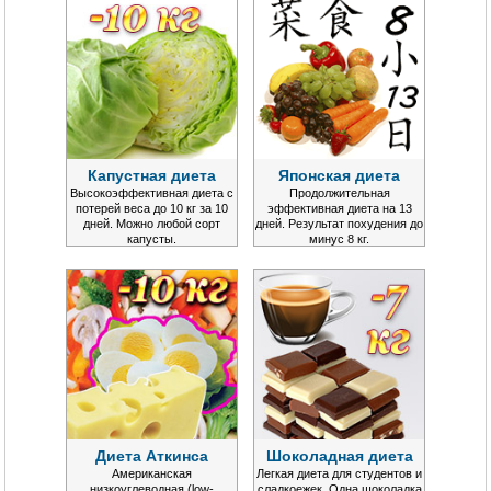
Капустная диета
Японская диета
Высокоэффективная диета с
Продолжительная
потерей веса до 10 кг за 10
эффективная диета на 13
дней. Можно любой сорт
дней. Результат похудения до
капусты.
минус 8 кг.
Диета Аткинса
Шоколадная диета
Американская
Легкая диета для студентов и
низкоуглеводная (low-
сладкоежек. Одна шоколадка