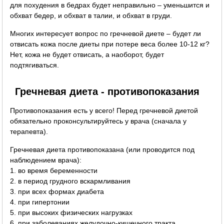
для похудения в бедрах будет неправильно – уменьшится и
обхват бедер, и обхват в талии, и обхват в груди.
Многих интересует вопрос по гречневой диете – будет ли
отвисать кожа после диеты при потере веса более 10-12 кг?
Нет, кожа не будет отвисать, а наоборот, будет
подтягиваться.
Гречневая диета - противопоказания
Противопоказания есть у всего! Перед гречневой диетой
обязательно проконсультируйтесь у врача (сначала у
терапевта).
Гречневая диета противопоказана (или проводится под
наблюдением врача):
1. во время беременности
2. в период грудного вскармливания
3. при всех формах диабета
4. при гипертонии
5. при высоких физических нагрузках
6. при заболеваниях желудочно-кишечного тракта