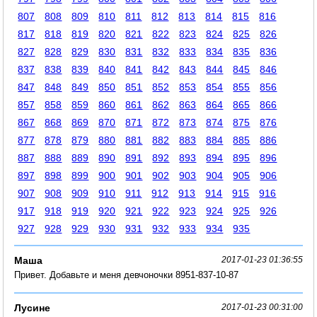
807
808
809
810
811
812
813
814
815
816
817
818
819
820
821
822
823
824
825
826
827
828
829
830
831
832
833
834
835
836
837
838
839
840
841
842
843
844
845
846
847
848
849
850
851
852
853
854
855
856
857
858
859
860
861
862
863
864
865
866
867
868
869
870
871
872
873
874
875
876
877
878
879
880
881
882
883
884
885
886
887
888
889
890
891
892
893
894
895
896
897
898
899
900
901
902
903
904
905
906
907
908
909
910
911
912
913
914
915
916
917
918
919
920
921
922
923
924
925
926
927
928
929
930
931
932
933
934
935
Маша
2017-01-23 01:36:55
Привет. Добавьте и меня девчоночки 8951-837-10-87
Лусине
2017-01-23 00:31:00