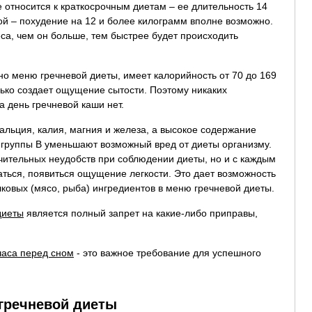
 относится к краткосрочным диетам – ее длительность 14
й – похудение на 12 и более килограмм вполне возможно.
еса, чем он больше, тем быстрее будет происходить
но меню гречневой диеты, имеет калорийность от 70 до 169
лько создает ощущение сытости. Поэтому никаких
а день гречневой каши нет.
альция, калия, магния и железа, а высокое содержание
 группы B уменьшают возможный вред от диеты организму.
ачительных неудобств при соблюдении диеты, но и с каждым
аться, появиться ощущение легкости. Это дает возможность
лковых (мясо, рыба) ингредиентов в меню гречневой диеты.
диеты
является полный запрет на какие-либо приправы,
часа перед сном
- это важное требование для успешного
гречневой диеты