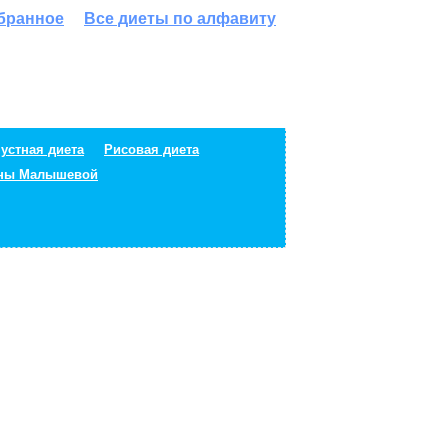
збранное
Все диеты по алфавиту
устная диета
Рисовая диета
ены Малышевой