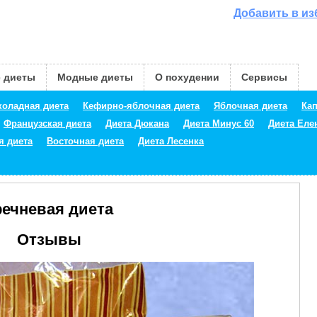
Добавить в и
 диеты
Модные диеты
О похудении
Сервисы
оладная диета
Кефирно-яблочная диета
Яблочная диета
Кап
Французская диета
Диета Дюкана
Диета Минус 60
Диета Ел
я диета
Восточная диета
Диета Лесенка
речневая диета
Отзывы