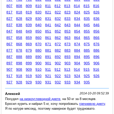
807
808
809
810
811
812
813
814
815
816
817
818
819
820
821
822
823
824
825
826
827
828
829
830
831
832
833
834
835
836
837
838
839
840
841
842
843
844
845
846
847
848
849
850
851
852
853
854
855
856
857
858
859
860
861
862
863
864
865
866
867
868
869
870
871
872
873
874
875
876
877
878
879
880
881
882
883
884
885
886
887
888
889
890
891
892
893
894
895
896
897
898
899
900
901
902
903
904
905
906
907
908
909
910
911
912
913
914
915
916
917
918
919
920
921
922
923
924
925
926
927
928
929
930
931
932
933
934
935
Алексей
2014-10-20 09:52:39
Похудел
на низкоуглеводной диете
, на 50 кг за 8 месяцев.
Бросил курить и набрал 5 кг, хочу попробовать
гречневую диету
.
Я по натуре мясоед, поэтому наверное будет трудновато.