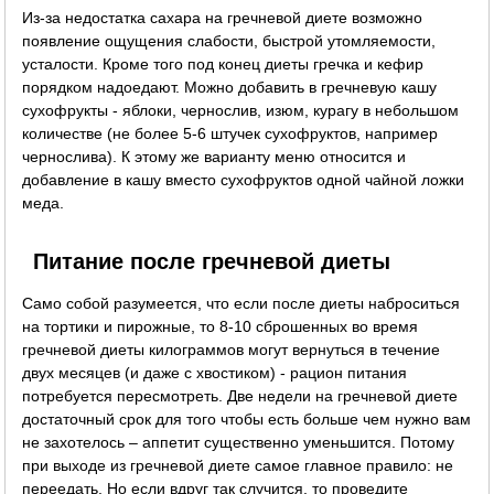
Из-за недостатка сахара на гречневой диете возможно
появление ощущения слабости, быстрой утомляемости,
усталости. Кроме того под конец диеты гречка и кефир
порядком надоедают. Можно добавить в гречневую кашу
сухофрукты - яблоки, чернослив, изюм, курагу в небольшом
количестве (не более 5-6 штучек сухофруктов, например
чернослива). К этому же варианту меню относится и
добавление в кашу вместо сухофруктов одной чайной ложки
меда.
Питание после гречневой диеты
Само собой разумеется, что если после диеты наброситься
на тортики и пирожные, то 8-10 сброшенных во время
гречневой диеты килограммов могут вернуться в течение
двух месяцев (и даже с хвостиком) - рацион питания
потребуется пересмотреть. Две недели на гречневой диете
достаточный срок для того чтобы есть больше чем нужно вам
не захотелось – аппетит существенно уменьшится. Потому
при выходе из гречневой диете самое главное правило: не
переедать. Но если вдруг так случится, то проведите