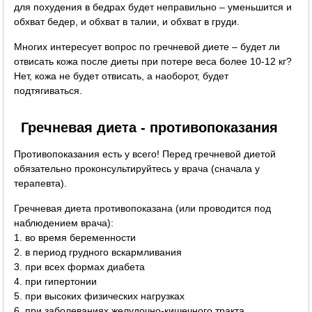
для похудения в бедрах будет неправильно – уменьшится и
обхват бедер, и обхват в талии, и обхват в груди.
Многих интересует вопрос по гречневой диете – будет ли
отвисать кожа после диеты при потере веса более 10-12 кг?
Нет, кожа не будет отвисать, а наоборот, будет
подтягиваться.
Гречневая диета - противопоказания
Противопоказания есть у всего! Перед гречневой диетой
обязательно проконсультируйтесь у врача (сначала у
терапевта).
Гречневая диета противопоказана (или проводится под
наблюдением врача):
1. во время беременности
2. в период грудного вскармливания
3. при всех формах диабета
4. при гипертонии
5. при высоких физических нагрузках
6. при заболеваниях желудочно-кишечного тракта