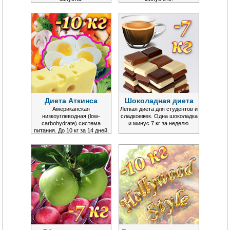
Диета Аткинса
Шоколадная диета
Американская
Легкая диета для студентов и
низкоуглеводная (low-
сладкоежек. Одна шоколадка
carbohydrate) система
и минус 7 кг за неделю.
питания. До 10 кг за 14 дней.