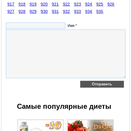
917
918
919
920
921
922
923
924
925
926
927
928
929
930
931
932
933
934
935
Имя *
Самые популярные диеты