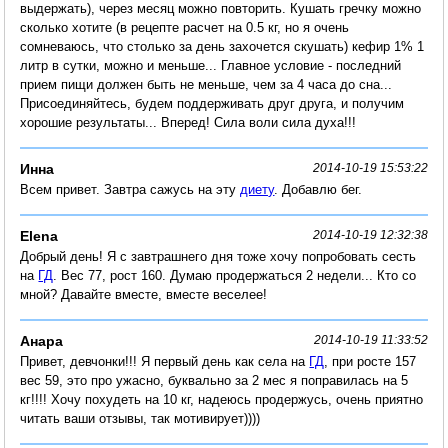
выдержать), через месяц можно повторить. Кушать гречку можно
сколько хотите (в рецепте расчет на 0.5 кг, но я очень
сомневаюсь, что столько за день захочется скушать) кефир 1% 1
литр в сутки, можно и меньше... Главное условие - последний
прием пищи должен быть не меньше, чем за 4 часа до сна...
Присоединяйтесь, будем поддерживать друг друга, и получим
хорошие результаты... Вперед! Сила воли сила духа!!!
Инна
2014-10-19 15:53:22
Всем привет. Завтра сажусь на эту
диету
. Добавлю бег.
Elena
2014-10-19 12:32:38
Добрый день! Я с завтрашнего дня тоже хочу попробовать сесть
на
ГД
. Вес 77, рост 160. Думаю продержаться 2 недели... Кто со
мной? Давайте вместе, вместе веселее!
Анара
2014-10-19 11:33:52
Привет, девчонки!!! Я первый день как села на
ГД
, при росте 157
вес 59, это про ужасно, буквально за 2 мес я поправилась на 5
кг!!!! Хочу похудеть на 10 кг, надеюсь продержусь, очень приятно
читать ваши отзывы, так мотивирует))))