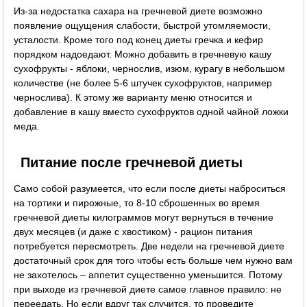
Из-за недостатка сахара на гречневой диете возможно
появление ощущения слабости, быстрой утомляемости,
усталости. Кроме того под конец диеты гречка и кефир
порядком надоедают. Можно добавить в гречневую кашу
сухофрукты - яблоки, чернослив, изюм, курагу в небольшом
количестве (не более 5-6 штучек сухофруктов, например
чернослива). К этому же варианту меню относится и
добавление в кашу вместо сухофруктов одной чайной ложки
меда.
Питание после гречневой диеты
Само собой разумеется, что если после диеты наброситься
на тортики и пирожные, то 8-10 сброшенных во время
гречневой диеты килограммов могут вернуться в течение
двух месяцев (и даже с хвостиком) - рацион питания
потребуется пересмотреть. Две недели на гречневой диете
достаточный срок для того чтобы есть больше чем нужно вам
не захотелось – аппетит существенно уменьшится. Потому
при выходе из гречневой диете самое главное правило: не
переедать. Но если вдруг так случится, то проведите