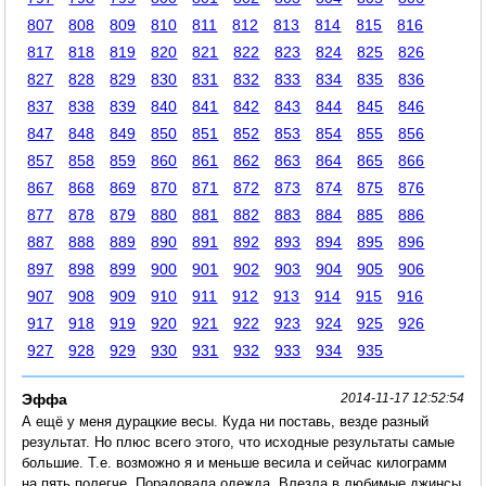
807
808
809
810
811
812
813
814
815
816
817
818
819
820
821
822
823
824
825
826
827
828
829
830
831
832
833
834
835
836
837
838
839
840
841
842
843
844
845
846
847
848
849
850
851
852
853
854
855
856
857
858
859
860
861
862
863
864
865
866
867
868
869
870
871
872
873
874
875
876
877
878
879
880
881
882
883
884
885
886
887
888
889
890
891
892
893
894
895
896
897
898
899
900
901
902
903
904
905
906
907
908
909
910
911
912
913
914
915
916
917
918
919
920
921
922
923
924
925
926
927
928
929
930
931
932
933
934
935
Эффа
2014-11-17 12:52:54
А ещё у меня дурацкие весы. Куда ни поставь, везде разный
результат. Но плюс всего этого, что исходные результаты самые
большие. Т.е. возможно я и меньше весила и сейчас килограмм
на пять полегче. Порадовала одежда. Влезла в любимые джинсы