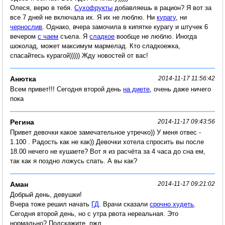
Олеся, верю в тебя.
Сухофрукты
добавляешь в рацион? Я вот за
все 7 дней не включала их. Я их не люблю. Ни
курагу
, ни
чернослив
. Однако, вчера замочила в кипятке курагу и штучек 6
вечером
с чаем
съела. Я
сладкое
вообще не люблю. Иногда
шоколад, может максимум мармелад. Кто сладкоежка,
спасайтесь курагой))))) Жду новостей от вас!
Aнютка
2014-11-17 11:56:42
Всем привет!!! Сегодня второй день
на диете
, очень даже ничего
пока
Регина
2014-11-17 09:43:56
Привет девочки какое замечательное утречко)) У меня отвес -
1.100 . Радость как не как)) Девочки хотела спросить вы после
18.00 нечего не кушаете? Вот я из расчёта за 4 часа до сна ем,
так как я поздно ложусь спать. А вы как?
Аман
2014-11-17 09:21:02
Добрый день, девушки!
Вчера тоже решил начать
ГД
. Врачи сказали
срочно худеть
.
Сегодня второй день, но с утра рвота нереальная. Это
нормально? Подскажите, пжл.