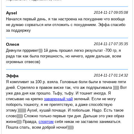
Aysel
2014-11-17 09:05:08
Начался первый день, я так настроена на похудение что вообще
не думаю сорваться или отложить с похудением. Эффа спасибо
за поддержку
Олеся
2014-11-17 07:35:35
Девчули пррривет))) 1й день прошел легко результат -700 гр, я
рада так как была погрешность, но ничего, идем дальше, всем
огромных отвесов)
Эффа
2014-11-17 01:14:32
Я компливит за 100 р. взяла. Головные боли были в течение пяти
дней. Стреляло в правом виске так, что аж подпрыгивала ))))) Вот
уже два дня как прошло. Тьфу, тьфу. И тошнит иногда. Я
списываю на крепко
заваренный чай
зеленый. Если не могу
побороть тошноту, я не препятствую, а даже способствую
этому.))))))) Aysel, кушай почаще. И побольше. Надо. Есть такое
слово))))) Сложно только первые три дня. Дальше это уже образ
жизни)))) Правда,
спортом
себя никак не заставлю заниматься.
Пошла спать, всем доброй ночки!)))))