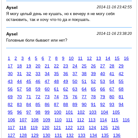
Aysel
2014-11-16 23:42:55
Я могу целый день не кушать, но к вечеру я не могу себя
остановить, так и хочу что-то да и покушать.
Aysel
2014-11-16 23:38:20
Головные боли бывают или нет?
1
2
3
4
5
6
7
8
9
10
11
12
13
14
15
16
17
18
19
20
21
22
23
24
25
26
27
28
29
30
31
32
33
34
35
36
37
38
39
40
41
42
43
44
45
46
47
48
49
50
51
52
53
54
55
56
57
58
59
60
61
62
63
64
65
66
67
68
69
70
71
72
73
74
75
76
77
78
79
80
81
82
83
84
85
86
87
88
89
90
91
92
93
94
95
96
97
98
99
100
101
102
103
104
105
106
107
108
109
110
111
112
113
114
115
116
117
118
119
120
121
122
123
124
125
126
127
128
129
130
131
132
133
134
135
136