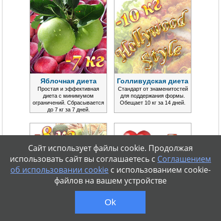
Яблочная диета
Голливудская диета
Простая и эффективная
Стандарт от знаменитостей
диета с минимумом
для поддержания формы.
ограничений. Сбрасывается
Обещает 10 кг за 14 дней.
до 7 кг за 7 дней.
Сайт использует файлы cookie. Продолжая
использовать сайт вы соглашаетесь с
Соглашением
об использовании cookie
с использованием cookie-
файлов на вашем устройстве
Ok
Французская диета
Любимая диета
Почему француженки не
Огромнейшая популярность