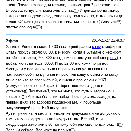
клёш. После первого дня мерила, сантиметров 7 не сходилось.
Вчера застегнула и пощеголяла в них)))) И домашнее платьице,
которое две недели назад едва попу прикрывало, стало почти до
колен. Объемы ушли, ткани натягиваться не на что ( Алилуйя!!!),
платье свободно)))))
Эффа
2014-11-17 12:46:07
Халлоу! Регин, я около 19:00 последний раз ем
кашу
с кефиром.
Спать ложусь около 00:00. Вечером, когда в бутылке с кефиром
остаётся скажем, 200-300 мл (днем я с ним употребляю
гречу
), я
добавляю туда воды 5050. И до 22:00 его хожу попиваю.
Аман,или у вас изначально неправильная установка (вы
настроили себя на мучения и прокляли кашу с самого начала),
либо это что-то посерьёзней, а именно проблемы с ЖКТ
(желудочно-кишечный тракт). Вероятнее всего, дело в
установке))) Позитивней, это не муки, это путь к здоровью и
красоте! )))) Анютке больших побед! Почаще сюда заходи, на
первых днях это здорово поддерживает. И побольше
визуализируй цель. Всё получится!
Aysel, умничка, я как и ты мысли не допускала и не допускаю о
том, чтобы похудеть когда-нибудь потом. Весной, или к
следующей зиме или к 50-летнему юбилею ещё не дай Бог....)))))
Здесь и сейчас! Всё идёт по плану)))))