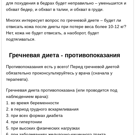
для похудения в бедрах будет неправильно – уменьшится и
обхват бедер, и обхват в талии, и обхват в груди.
Многих интересует вопрос по гречневой диете – будет ли
отвисать кожа после диеты при потере веса более 10-12 кг?
Нет, кожа не будет отвисать, а наоборот, будет
подтягиваться.
Гречневая диета - противопоказания
Противопоказания есть у всего! Перед гречневой диетой
обязательно проконсультируйтесь у врача (сначала у
терапевта).
Гречневая диета противопоказана (или проводится под
наблюдением врача):
1. во время беременности
2. в период грудного вскармливания
3. при всех формах диабета
4. при гипертонии
5. при высоких физических нагрузках
6. при заболеваниях желудочно-кишечного тракта