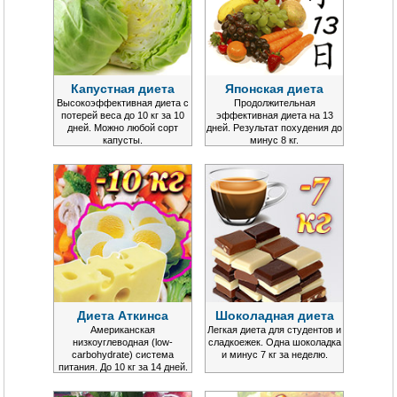
Капустная диета
Японская диета
Высокоэффективная диета с
Продолжительная
потерей веса до 10 кг за 10
эффективная диета на 13
дней. Можно любой сорт
дней. Результат похудения до
капусты.
минус 8 кг.
Диета Аткинса
Шоколадная диета
Американская
Легкая диета для студентов и
низкоуглеводная (low-
сладкоежек. Одна шоколадка
carbohydrate) система
и минус 7 кг за неделю.
питания. До 10 кг за 14 дней.