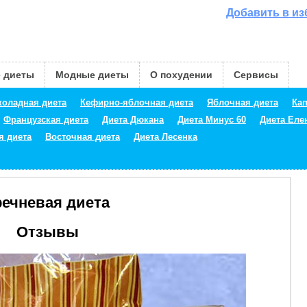
Добавить в и
 диеты
Модные диеты
О похудении
Сервисы
оладная диета
Кефирно-яблочная диета
Яблочная диета
Кап
Французская диета
Диета Дюкана
Диета Минус 60
Диета Ел
я диета
Восточная диета
Диета Лесенка
речневая диета
Отзывы