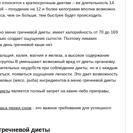
 относится к краткосрочным диетам – ее длительность 14
й – похудение на 12 и более килограмм вполне возможно.
еса, чем он больше, тем быстрее будет происходить
но меню гречневой диеты, имеет калорийность от 70 до 169
лько создает ощущение сытости. Поэтому никаких
а день гречневой каши нет.
альция, калия, магния и железа, а высокое содержание
 группы B уменьшают возможный вред от диеты организму.
ачительных неудобств при соблюдении диеты, но и с каждым
аться, появиться ощущение легкости. Это дает возможность
лковых (мясо, рыба) ингредиентов в меню гречневой диеты.
диеты
является полный запрет на какие-либо приправы,
часа перед сном
- это важное требование для успешного
гречневой диеты