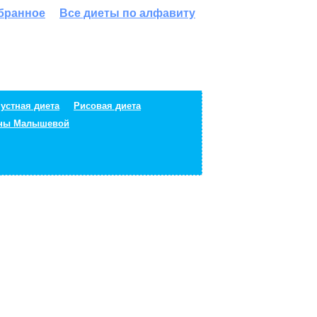
збранное
Все диеты по алфавиту
устная диета
Рисовая диета
ены Малышевой