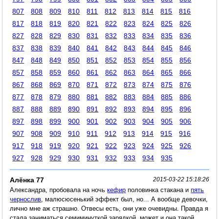
807
808
809
810
811
812
813
814
815
816
817
818
819
820
821
822
823
824
825
826
827
828
829
830
831
832
833
834
835
836
837
838
839
840
841
842
843
844
845
846
847
848
849
850
851
852
853
854
855
856
857
858
859
860
861
862
863
864
865
866
867
868
869
870
871
872
873
874
875
876
877
878
879
880
881
882
883
884
885
886
887
888
889
890
891
892
893
894
895
896
897
898
899
900
901
902
903
904
905
906
907
908
909
910
911
912
913
914
915
916
917
918
919
920
921
922
923
924
925
926
927
928
929
930
931
932
933
934
935
Алёнка 77
2015-03-22 15:18:26
Александра, пробовала на ночь
кефир
половинка стакана и
пять
чернослив
, малюсюсенький эффект был, но... А вообще девочки,
лично мне аж страшно. Отвесы есть, они уже очевидны. Правда я
стала заниматься семиминуткой зарядкой, может и она такой