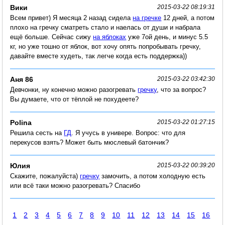
Вики
2015-03-22 08:19:31
Всем привет) Я месяца 2 назад сидела
на гречке
12 дней, а потом
плохо на гречку сматреть стало и наелась от души и набрала
ещё больше. Сейчас сижу
на яблоках
уже 7ой день, и минус 5.5
кг, но уже тошно от яблок, вот хочу опять попробывать гречку,
давайте вместе худеть, так легче когда есть поддержка))
Аня 86
2015-03-22 03:42:30
Девчонки, ну конечно можно разогревать
гречку
, что за вопрос?
Вы думаете, что от тёплой не похудеете?
Polina
2015-03-22 01:27:15
Решила сесть на
ГД
. Я учусь в универе. Вопрос: что для
перекусов взять? Может быть мюслевый батончик?
Юлия
2015-03-22 00:39:20
Скажите, пожалуйста)
гречку
замочить, а потом холодную есть
или всё таки можно разогревать? Спасибо
1
2
3
4
5
6
7
8
9
10
11
12
13
14
15
16