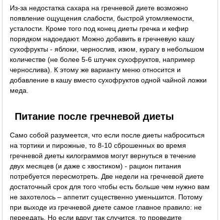
Из-за недостатка сахара на гречневой диете возможно
появление ощущения слабости, быстрой утомляемости,
усталости. Кроме того под конец диеты гречка и кефир
порядком надоедают. Можно добавить в гречневую кашу
сухофрукты - яблоки, чернослив, изюм, курагу в небольшом
количестве (не более 5-6 штучек сухофруктов, например
чернослива). К этому же варианту меню относится и
добавление в кашу вместо сухофруктов одной чайной ложки
меда.
Питание после гречневой диеты
Само собой разумеется, что если после диеты наброситься
на тортики и пирожные, то 8-10 сброшенных во время
гречневой диеты килограммов могут вернуться в течение
двух месяцев (и даже с хвостиком) - рацион питания
потребуется пересмотреть. Две недели на гречневой диете
достаточный срок для того чтобы есть больше чем нужно вам
не захотелось – аппетит существенно уменьшится. Потому
при выходе из гречневой диете самое главное правило: не
переедать. Но если вдруг так случится, то проведите