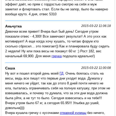
эффект даёт, но прям с гордостью смотрю на себя и муж
заметил и флиртовать стал. Если бы не запор, было бы наверно
вообще круто. 4 дня, отвес 5310
Аньчутка
2015-03-22 11:06:18
Девочки всем привет! Вчера был 5ый день! Сегодня утром
показали отвес - 4,300! Все замечают результат! А это уххх как
мотивирует! А еще когда хочу кушать, то читаю форум кто
сколько сбросил... это помогает)) Как и планировала буду сидеть
2 недели! Ну или пока весы не покажут 60 кг :) Рост 182, вес
начальный 69,900. Для меня
гречка
подошла идеально!)
Саша
2015-03-22 11:00:08
Ну вот и пошел второй день моей
ГД
. Очень боялась стать на
весы, ведь все пишут что первые дни уходит вода. Думала у
меня ничего не уйдет, так как до этого 8 дней почти ничего не
ела, пыталась ограничивать себя на полную катушку, при этом не
взвешивалась, и почему то думала, что за эти дни вода должна
была уйти, а не тут то было. Сегодня взвесилась и на тебе!!!
Вчера утром было 67 кг, а сегодня 65.95!!! Улыбка до ушей,
довольна))))
Вчера кушала гречку с кусочками
отварной курицы
без ничего,