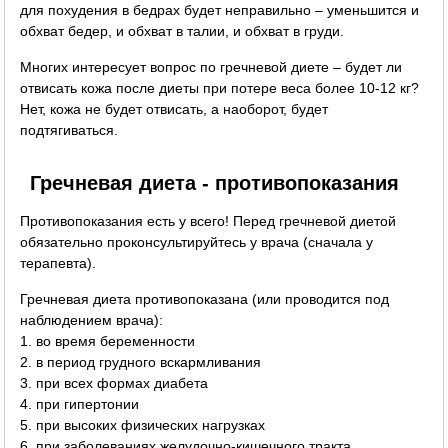
для похудения в бедрах будет неправильно – уменьшится и
обхват бедер, и обхват в талии, и обхват в груди.
Многих интересует вопрос по гречневой диете – будет ли
отвисать кожа после диеты при потере веса более 10-12 кг?
Нет, кожа не будет отвисать, а наоборот, будет
подтягиваться.
Гречневая диета - противопоказания
Противопоказания есть у всего! Перед гречневой диетой
обязательно проконсультируйтесь у врача (сначала у
терапевта).
Гречневая диета противопоказана (или проводится под
наблюдением врача):
1. во время беременности
2. в период грудного вскармливания
3. при всех формах диабета
4. при гипертонии
5. при высоких физических нагрузках
6. при заболеваниях желудочно-кишечного тракта