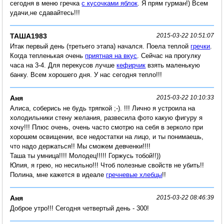
сегодня в меню гречка
с кусочками яблок
. Я прям гурман!) Всем
удачи,не сдавайтесь!!!
ТАША1983
2015-03-22 10:51:07
Итак первый день (третьего этапа) начался. Поела теплой
гречки
.
Когда тепленькая очень
приятная на вкус
. Сейчас на прогулку
часа на 3-4. Для перекусов лучше
кефирчик
взять маленькую
банку. Всем хорошего дня. У нас сегодня тепло!!!
Аня
2015-03-22 10:10:33
Алиса, соберись не будь тряпкой ;-). !!! Лично я устроила на
холодильники стену желания, развесила фото какую фигуру я
хочу!!! Плюс очень, очень часто смотрю на себя в зерколо при
хорошем освищении, все недостатки на лицо, и ты понимаешь,
что надо держаться!! Мы сможем девченки!!!!
Таша ты умница!!!! Молодец!!!!! Горжусь тобой!!))
Юлия, я грею, но несильно!!! Чтоб полезные свойств не убить!!
Полина, мне кажется в идеале
гречневые хлебцы
!!
Аня
2015-03-22 08:46:39
Доброе утро!!! Сегодня четвертый день - 300!