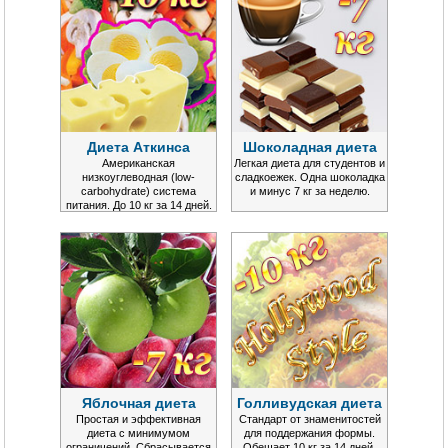
Диета Аткинса
Шоколадная диета
Американская
Легкая диета для студентов и
низкоуглеводная (low-
сладкоежек. Одна шоколадка
carbohydrate) система
и минус 7 кг за неделю.
питания. До 10 кг за 14 дней.
Яблочная диета
Голливудская диета
Простая и эффективная
Стандарт от знаменитостей
диета с минимумом
для поддержания формы.
ограничений. Сбрасывается
Обещает 10 кг за 14 дней.