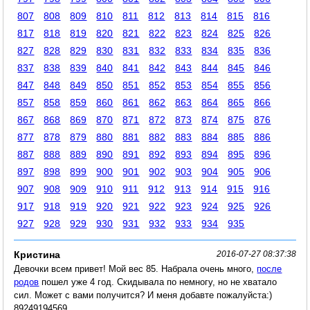
807
808
809
810
811
812
813
814
815
816
817
818
819
820
821
822
823
824
825
826
827
828
829
830
831
832
833
834
835
836
837
838
839
840
841
842
843
844
845
846
847
848
849
850
851
852
853
854
855
856
857
858
859
860
861
862
863
864
865
866
867
868
869
870
871
872
873
874
875
876
877
878
879
880
881
882
883
884
885
886
887
888
889
890
891
892
893
894
895
896
897
898
899
900
901
902
903
904
905
906
907
908
909
910
911
912
913
914
915
916
917
918
919
920
921
922
923
924
925
926
927
928
929
930
931
932
933
934
935
Кристина
2016-07-27 08:37:38
Девочки всем привет! Мой вес 85. Набрала очень много,
после
родов
пошел уже 4 год. Скидывала по немногу, но не хватало
сил. Может с вами получится? И меня добавте пожалуйста:)
89249194569