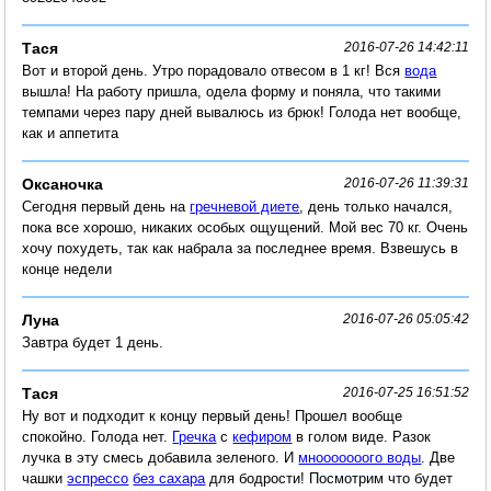
Тася
2016-07-26 14:42:11
Вот и второй день. Утро порадовало отвесом в 1 кг! Вся
вода
вышла! На работу пришла, одела форму и поняла, что такими
темпами через пару дней вывалюсь из брюк! Голода нет вообще,
как и аппетита
Оксаночка
2016-07-26 11:39:31
Сегодня первый день на
гречневой диете
, день только начался,
пока все хорошо, никаких особых ощущений. Мой вес 70 кг. Очень
хочу похудеть, так как набрала за последнее время. Взвешусь в
конце недели
Луна
2016-07-26 05:05:42
Завтра будет 1 день.
Тася
2016-07-25 16:51:52
Ну вот и подходит к концу первый день! Прошел вообще
спокойно. Голода нет.
Гречка
с
кефиром
в голом виде. Разок
лучка в эту смесь добавила зеленого. И
мнооооооого воды
. Две
чашки
эспрессо
без сахара
для бодрости! Посмотрим что будет