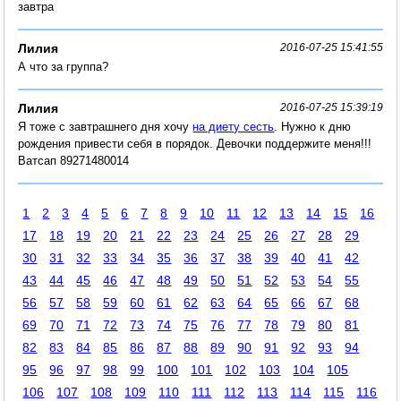
завтра
Лилия
2016-07-25 15:41:55
А что за группа?
Лилия
2016-07-25 15:39:19
Я тоже с завтрашнего дня хочу
на диету сесть
. Нужно к дню
рождения привести себя в порядок. Девочки поддержите меня!!!
Ватсап 89271480014
1
2
3
4
5
6
7
8
9
10
11
12
13
14
15
16
17
18
19
20
21
22
23
24
25
26
27
28
29
30
31
32
33
34
35
36
37
38
39
40
41
42
43
44
45
46
47
48
49
50
51
52
53
54
55
56
57
58
59
60
61
62
63
64
65
66
67
68
69
70
71
72
73
74
75
76
77
78
79
80
81
82
83
84
85
86
87
88
89
90
91
92
93
94
95
96
97
98
99
100
101
102
103
104
105
106
107
108
109
110
111
112
113
114
115
116