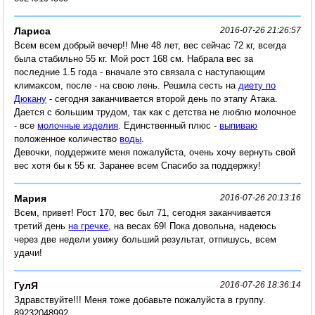
Лариса
2016-07-26 21:26:57
Всем всем добрый вечер!! Мне 48 лет, вес сейчас 72 кг, всегда
была стабильно 55 кг. Мой рост 168 см. Набрала вес за
последние 1.5 года - вначале это связала с наступающим
климаксом, после - на свою лень. Решила сесть на
диету по
Дюкану
- сегодня заканчивается второй день по этапу Атака.
Дается с большим трудом, так как с детства не люблю молочное
- все
молочные изделия
. Единственный плюс -
выпиваю
положенное количество
воды
.
Девочки, поддержите меня пожалуйста, очень хочу вернуть свой
вес хотя бы к 55 кг. Заранее всем Спасибо за поддержку!
Мария
2016-07-26 20:13:16
Всем, привет! Рост 170, вес был 71, сегодня заканчивается
третий день
на гречке
, на весах 69! Пока довольна, надеюсь
через две недели увижу больший результат, отпишусь, всем
удачи!
ГулЯ
2016-07-26 18:36:14
Здравствуйте!!! Меня тоже добавьте пожалуйста в группу.
89232048992