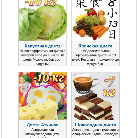
Капустная диета
Японская диета
Высокоэффективная диета с
Продолжительная
потерей веса до 10 кг за 10
эффективная диета на 13
дней. Можно любой сорт
дней. Результат похудения до
капусты.
минус 8 кг.
Диета Аткинса
Шоколадная диета
Американская
Легкая диета для студентов и
низкоуглеводная (low-
сладкоежек. Одна шоколадка