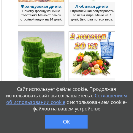
Французская диета
Любимая диета
Почему француженки не
Огромнейшая популярность
толстеют? Меню от самой
во всём мире. Меню на 7
стройной нации на 14 дней.
дней. Быстрая потеря веса.
Огуречная диета
Диета Монтиньяка
Сезонная популярная диета в
Эффективная система
Сайт использует файлы cookie. Продолжая
варианте меню на 7 дней.
питания. Нормализация
использовать сайт вы соглашаетесь с
Соглашением
Потеря веса до 5 кг.
обмена веществ. Надолго.
об использовании cookie
с использованием cookie-
файлов на вашем устройстве
Ok