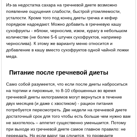
Из-за недостатка сахара на гречневой диете возможно
появление ощущения слабости, быстрой утомляемости,
усталости. Кроме того под конец диеты гречка и кефир
порядком надоедают. Можно добавить в гречневую кашу
сухофрукты - яблоки, чернослив, изюм, курагу в небольшом
количестве (не более 5-6 штучек сухофруктов, например
чернослива). К этому же варианту меню относится и
добавление в кашу вместо сухофруктов одной чайной ложки
меда.
Питание после гречневой диеты
Само собой разумеется, что если после диеты наброситься
на тортики и пирожные, то 8-10 сброшенных во время
гречневой диеты килограммов могут вернуться в течение
двух месяцев (и даже с хвостиком) - рацион питания
потребуется пересмотреть. Две недели на гречневой диете
достаточный срок для того чтобы есть больше чем нужно вам
не захотелось – аппетит существенно уменьшится. Потому
при выходе из гречневой диете самое главное правило: не
переедать. Но если вдруг так случится, то проведите