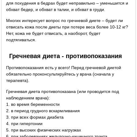
для похудения в бедрах будет неправильно – уменьшится и
обхват бедер, и обхват в талии, и обхват в груди.
Многих интересует вопрос по гречневой диете – будет ли
отвисать кожа после диеты при потере веса более 10-12 кг?
Нет, кожа не будет отвисать, а наоборот, будет
подтягиваться.
Гречневая диета - противопоказания
Противопоказания есть у всего! Перед гречневой диетой
обязательно проконсультируйтесь у врача (сначала у
терапевта).
Гречневая диета противопоказана (или проводится под
наблюдением врача):
1. во время беременности
2. в период грудного вскармливания
3. при всех формах диабета
4. при гипертонии
5. при высоких физических нагрузках
6. при заболеваниях желудочно-кишечного тракта