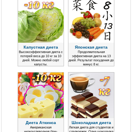
Капустная диета
Японская диета
Высокоэффективная диета с
Продолжительная
потерей веса до 10 кг за 10
эффективная диета на 13
дней. Можно любой сорт
дней. Результат похудения до
капусты.
минус 8 кг.
Диета Аткинса
Шоколадная диета
Американская
Легкая диета для студентов и
низкоуглеводная (low-
сладкоежек. Одна шоколадка