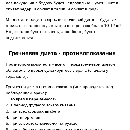
для похудения в бедрах будет неправильно – уменьшится и
обхват бедер, и обхват в талии, и обхват в груди.
Многих интересует вопрос по гречневой диете – будет ли
отвисать кожа после диеты при потере веса более 10-12 кг?
Нет, кожа не будет отвисать, а наоборот, будет
подтягиваться.
Гречневая диета - противопоказания
Противопоказания есть у всего! Перед гречневой диетой
обязательно проконсультируйтесь у врача (сначала у
терапевта).
Гречневая диета противопоказана (или проводится под
наблюдением врача):
1. во время беременности
2. в период грудного вскармливания
3. при всех формах диабета
4. при гипертонии
5. при высоких физических нагрузках
6. при заболеваниях желудочно-кишечного тракта