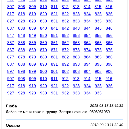
807
808
809
810
811
812
813
814
815
816
817
818
819
820
821
822
823
824
825
826
827
828
829
830
831
832
833
834
835
836
837
838
839
840
841
842
843
844
845
846
847
848
849
850
851
852
853
854
855
856
857
858
859
860
861
862
863
864
865
866
867
868
869
870
871
872
873
874
875
876
877
878
879
880
881
882
883
884
885
886
887
888
889
890
891
892
893
894
895
896
897
898
899
900
901
902
903
904
905
906
907
908
909
910
911
912
913
914
915
916
917
918
919
920
921
922
923
924
925
926
927
928
929
930
931
932
933
934
935
Люба
2018-03-13 18:49:35
Добавьте меня тоже в группу. Завтра начинаю. 9503951050
Оксана
2018-03-13 11:32:40