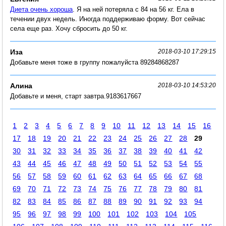
Диета очень хороша
. Я на ней потеряла с 84 на 56 кг. Ела в
течении двух недель. Иногда поддерживаю форму. Вот сейчас
села еще раз. Хочу сбросить до 50 кг.
Иза
2018-03-10 17:29:15
Добавьте меня тоже в группу пожалуйста 89284868287
Алина
2018-03-10 14:53:20
Добавьте и меня, старт завтра.9183617667
1
2
3
4
5
6
7
8
9
10
11
12
13
14
15
16
17
18
19
20
21
22
23
24
25
26
27
28
29
30
31
32
33
34
35
36
37
38
39
40
41
42
43
44
45
46
47
48
49
50
51
52
53
54
55
56
57
58
59
60
61
62
63
64
65
66
67
68
69
70
71
72
73
74
75
76
77
78
79
80
81
82
83
84
85
86
87
88
89
90
91
92
93
94
95
96
97
98
99
100
101
102
103
104
105