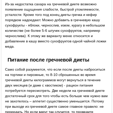
Из-за недостатка сахара на гречневой диете возможно
появление ощущения слабости, быстрой утомляемости,
усталости. Кроме того под конец диеты гречка и кефир
порядком надоедают. Можно добавить в гречневую кашу
сухофрукты - яблоки, чернослив, изюм, курагу в небольшом
количестве (не более 5-6 штучек сухофруктов, например
чернослива). К этому же варианту меню относится и
добавление в кашу вместо сухофруктов одной чайной ложки
меда.
Питание после гречневой диеты
Само собой разумеется, что если после диеты наброситься
на тортики и пирожные, то 8-10 сброшенных во время
гречневой диеты килограммов могут вернуться в течение
двух месяцев (и даже с хвостиком) - рацион питания
потребуется пересмотреть. Две недели на гречневой диете
достаточный срок для того чтобы есть больше чем нужно вам
не захотелось – аппетит существенно уменьшится. Потому
при выходе из гречневой диете самое главное правило: не
переедать. Но если вдруг так случится, то проведите