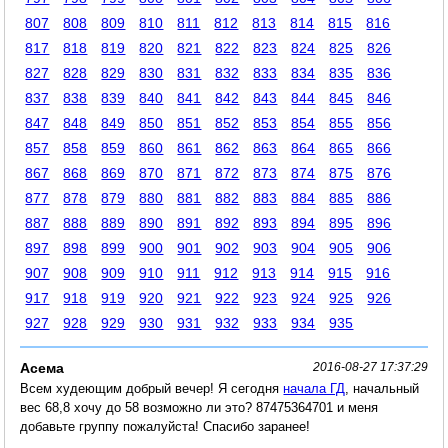
807
808
809
810
811
812
813
814
815
816
817
818
819
820
821
822
823
824
825
826
827
828
829
830
831
832
833
834
835
836
837
838
839
840
841
842
843
844
845
846
847
848
849
850
851
852
853
854
855
856
857
858
859
860
861
862
863
864
865
866
867
868
869
870
871
872
873
874
875
876
877
878
879
880
881
882
883
884
885
886
887
888
889
890
891
892
893
894
895
896
897
898
899
900
901
902
903
904
905
906
907
908
909
910
911
912
913
914
915
916
917
918
919
920
921
922
923
924
925
926
927
928
929
930
931
932
933
934
935
Асема
2016-08-27 17:37:29
Всем худеющим добрый вечер! Я сегодня
начала ГД
, начальный
вес 68,8 хочу до 58 возможно ли это? 87475364701 и меня
добавьте группу пожалуйста! Спасибо заранее!