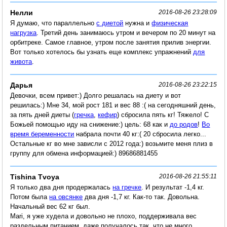
Нелли
2016-08-26 23:28:09
Я думаю, что параллельно
с диетой
нужна и
физическая
нагрузка
. Третий день занимаюсь утром и вечером по 20 минут на
орбитреке. Самое главное, утром после занятия прилив энергии.
Вот только хотелось бы узнать еще комплекс упражнений
для
живота
.
Дарья
2016-08-26 23:22:15
Девочки, всем привет:) Долго решалась на диету и вот
решилась:) Мне 34, мой рост 181 и вес 88 :( на сегодняшний день,
за пять дней диеты (
гречка
,
кефир
) сбросила пять кг! Тяжело! С
Божьей помощью иду на снижение:) цель: 68 как и
до родов
!
Во
время беременности
набрала почти 40 кг:( 20 сбросила легко...
Остальные кг во мне зависли с 2012 года:) возьмите меня плиз в
группу для обмена информацией:) 89686881455
Tishina Tvoya
2016-08-26 21:55:11
Я только два дня продержалась
на гречке
. И результат -1,4 кг.
Потом была
на овсянке
два дня -1,7 кг. Как-то так. Довольна.
Начальный вес 62 кг был.
Mari, я уже худела и довольно не плохо, поддерживала вес
раздельным питанием, даже получалось так, что не много