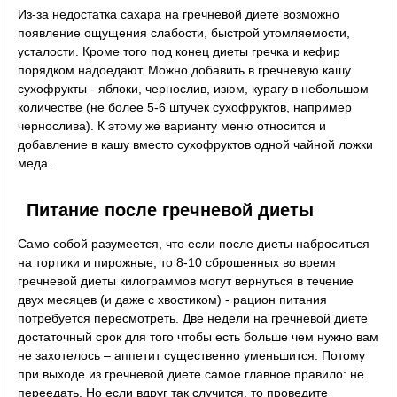
Из-за недостатка сахара на гречневой диете возможно
появление ощущения слабости, быстрой утомляемости,
усталости. Кроме того под конец диеты гречка и кефир
порядком надоедают. Можно добавить в гречневую кашу
сухофрукты - яблоки, чернослив, изюм, курагу в небольшом
количестве (не более 5-6 штучек сухофруктов, например
чернослива). К этому же варианту меню относится и
добавление в кашу вместо сухофруктов одной чайной ложки
меда.
Питание после гречневой диеты
Само собой разумеется, что если после диеты наброситься
на тортики и пирожные, то 8-10 сброшенных во время
гречневой диеты килограммов могут вернуться в течение
двух месяцев (и даже с хвостиком) - рацион питания
потребуется пересмотреть. Две недели на гречневой диете
достаточный срок для того чтобы есть больше чем нужно вам
не захотелось – аппетит существенно уменьшится. Потому
при выходе из гречневой диете самое главное правило: не
переедать. Но если вдруг так случится, то проведите