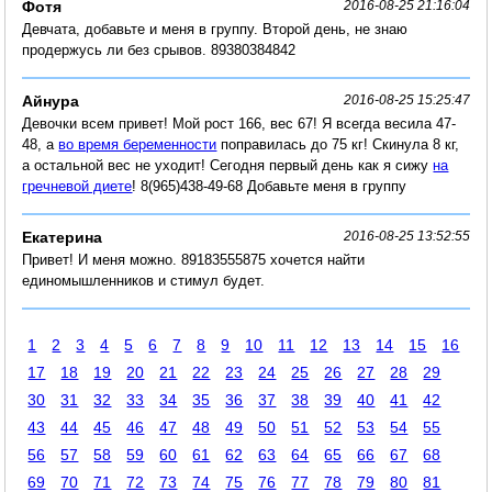
Фотя
2016-08-25 21:16:04
Девчата, добавьте и меня в группу. Второй день, не знаю
продержусь ли без срывов. 89380384842
Айнура
2016-08-25 15:25:47
Девочки всем привет! Мой рост 166, вес 67! Я всегда весила 47-
48, а
во время беременности
поправилась до 75 кг! Скинула 8 кг,
а остальной вес не уходит! Сегодня первый день как я сижу
на
гречневой диете
! 8(965)438-49-68 Добавьте меня в группу
Екатерина
2016-08-25 13:52:55
Привет! И меня можно. 89183555875 хочется найти
единомышленников и стимул будет.
1
2
3
4
5
6
7
8
9
10
11
12
13
14
15
16
17
18
19
20
21
22
23
24
25
26
27
28
29
30
31
32
33
34
35
36
37
38
39
40
41
42
43
44
45
46
47
48
49
50
51
52
53
54
55
56
57
58
59
60
61
62
63
64
65
66
67
68
69
70
71
72
73
74
75
76
77
78
79
80
81