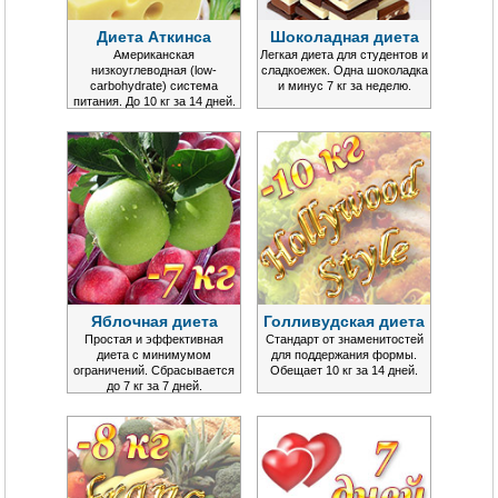
Диета Аткинса
Шоколадная диета
Американская
Легкая диета для студентов и
низкоуглеводная (low-
сладкоежек. Одна шоколадка
carbohydrate) система
и минус 7 кг за неделю.
питания. До 10 кг за 14 дней.
Яблочная диета
Голливудская диета
Простая и эффективная
Стандарт от знаменитостей
диета с минимумом
для поддержания формы.
ограничений. Сбрасывается
Обещает 10 кг за 14 дней.
до 7 кг за 7 дней.