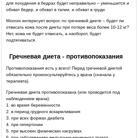
для похудения в бедрах будет неправильно – уменьшится и
обхват бедер, и обхват в талии, и обхват в груди.
Многих интересует вопрос по гречневой диете – будет ли
отвисать кожа после диеты при потере веса более 10-12 кг?
Нет, кожа не будет отвисать, а наоборот, будет
подтягиваться.
Гречневая диета - противопоказания
Противопоказания есть у всего! Перед гречневой диетой
обязательно проконсультируйтесь у врача (сначала у
терапевта).
Гречневая диета противопоказана (или проводится под
наблюдением врача):
1. во время беременности
2. в период грудного вскармливания
3. при всех формах диабета
4. при гипертонии
5. при высоких физических нагрузках
6. при заболеваниях желудочно-кишечного тракта