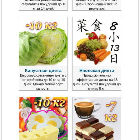
Результаты похудения до 10
дней. Сброшенный вес не
кг за 14 дней.
вернется.
Капустная диета
Японская диета
Высокоэффективная диета с
Продолжительная
потерей веса до 10 кг за 10
эффективная диета на 13
дней. Можно любой сорт
дней. Результат похудения до
капусты.
минус 8 кг.