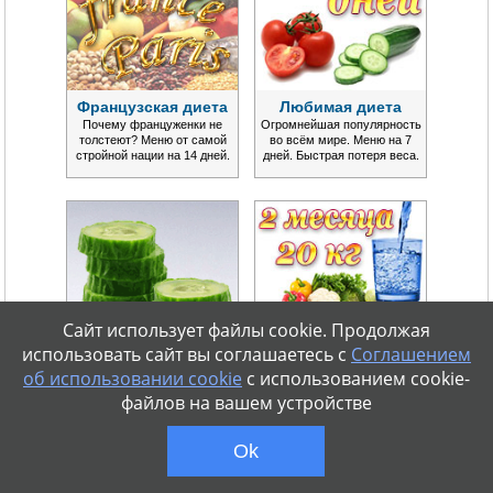
Французская диета
Любимая диета
Почему француженки не
Огромнейшая популярность
толстеют? Меню от самой
во всём мире. Меню на 7
стройной нации на 14 дней.
дней. Быстрая потеря веса.
Сайт использует файлы cookie. Продолжая
использовать сайт вы соглашаетесь с
Соглашением
об использовании cookie
с использованием cookie-
Огуречная диета
Диета Монтиньяка
файлов на вашем устройстве
Сезонная популярная диета в
Эффективная система
варианте меню на 7 дней.
питания. Нормализация
Потеря веса до 5 кг.
обмена веществ. Надолго.
Ok