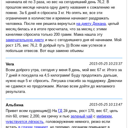
начинала её по 3 раза, но вес на сегодняшний день 76,2. В
прошлом месяце начала одну диету названия к сожалению не
помню. За 6 дней я сбросила 3 кг. Но опять же, все эти
ограничения в количестве и времени начинают раздражать
человека. После нее решила вернуться
на диету Дюкана
, целый
месяц билась и в итоге просчитала, что за месяц с этими
качелями сбросила только 200 грамм. Мама нашла эту
замечательную диету
и мы с сегодняшнего дня её начинаем. Мой
рост 175, вес 76,2. В добрый путь ))) Всем нам успехов и
побольше отвесов. Вот еще заменю объемы
Vera
2015-05-25 10:23:37
Всем доброго утра, сегодня у меня 8 день, мой вес 67 кг. Итого за
7 дней я похудела на 4,5 килограмм! Буду продолжать дальше,
нужно еще 5 кг сбросить. Лягушка спасибо за поддержку. Девочки
не сдаемся но продолжаем. Желаю всем дойти до желаемого
результата.
Альбина
2015-05-25 10:13:47
Привет всем худеющим))) На
ГД
2й день, рост 170, вес 67, цель
min 60, отвес 2,200, ем гречку и пью
зеленый чай
с
имбирем
,
чувствуется лёгкость
, головокружение немного, резко если
встать
в глазах темнеет
, но терпимо, организм привыкает в