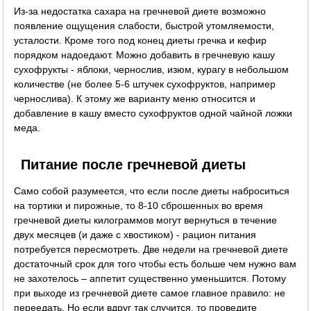
Из-за недостатка сахара на гречневой диете возможно
появление ощущения слабости, быстрой утомляемости,
усталости. Кроме того под конец диеты гречка и кефир
порядком надоедают. Можно добавить в гречневую кашу
сухофрукты - яблоки, чернослив, изюм, курагу в небольшом
количестве (не более 5-6 штучек сухофруктов, например
чернослива). К этому же варианту меню относится и
добавление в кашу вместо сухофруктов одной чайной ложки
меда.
Питание после гречневой диеты
Само собой разумеется, что если после диеты наброситься
на тортики и пирожные, то 8-10 сброшенных во время
гречневой диеты килограммов могут вернуться в течение
двух месяцев (и даже с хвостиком) - рацион питания
потребуется пересмотреть. Две недели на гречневой диете
достаточный срок для того чтобы есть больше чем нужно вам
не захотелось – аппетит существенно уменьшится. Потому
при выходе из гречневой диете самое главное правило: не
переедать. Но если вдруг так случится, то проведите