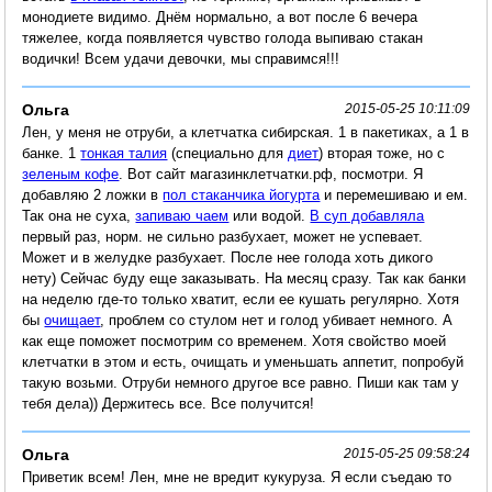
монодиете видимо. Днём нормально, а вот после 6 вечера
тяжелее, когда появляется чувство голода выпиваю стакан
водички! Всем удачи девочки, мы справимся!!!
Ольга
2015-05-25 10:11:09
Лен, у меня не отруби, а клетчатка сибирская. 1 в пакетиках, а 1 в
банке. 1
тонкая талия
(специально для
диет
) вторая тоже, но с
зеленым кофе
. Вот сайт магазинклетчатки.рф, посмотри. Я
добавляю 2 ложки в
пол стаканчика йогурта
и перемешиваю и ем.
Так она не суха,
запиваю чаем
или водой.
В суп добавляла
первый раз, норм. не сильно разбухает, может не успевает.
Может и в желудке разбухает. После нее голода хоть дикого
нету) Сейчас буду еще заказывать. На месяц сразу. Так как банки
на неделю где-то только хватит, если ее кушать регулярно. Хотя
бы
очищает
, проблем со стулом нет и голод убивает немного. А
как еще поможет посмотрим со временем. Хотя свойство моей
клетчатки в этом и есть, очищать и уменьшать аппетит, попробуй
такую возьми. Отруби немного другое все равно. Пиши как там у
тебя дела)) Держитесь все. Все получится!
Ольга
2015-05-25 09:58:24
Приветик всем! Лен, мне не вредит кукуруза. Я если съедаю то