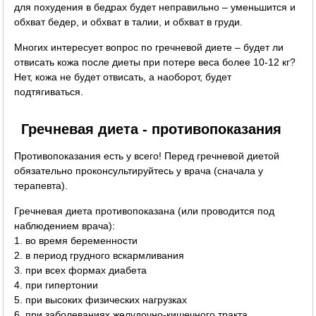
для похудения в бедрах будет неправильно – уменьшится и
обхват бедер, и обхват в талии, и обхват в груди.
Многих интересует вопрос по гречневой диете – будет ли
отвисать кожа после диеты при потере веса более 10-12 кг?
Нет, кожа не будет отвисать, а наоборот, будет
подтягиваться.
Гречневая диета - противопоказания
Противопоказания есть у всего! Перед гречневой диетой
обязательно проконсультируйтесь у врача (сначала у
терапевта).
Гречневая диета противопоказана (или проводится под
наблюдением врача):
1. во время беременности
2. в период грудного вскармливания
3. при всех формах диабета
4. при гипертонии
5. при высоких физических нагрузках
6. при заболеваниях желудочно-кишечного тракта