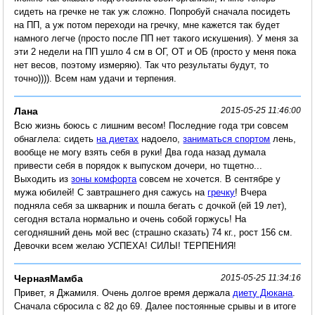
сидеть на гречке не так уж сложно. Попробуй сначала посидеть
на ПП, а уж потом переходи на гречку, мне кажется так будет
намного легче (просто после ПП нет такого искушения). У меня за
эти 2 недели на ПП ушло 4 см в ОГ, ОТ и ОБ (просто у меня пока
нет весов, поэтому измеряю). Так что результаты будут, то
точно)))). Всем нам удачи и терпения.
Лана
2015-05-25 11:46:00
Всю жизнь боюсь с лишним весом! Последние года три совсем
обнаглела: сидеть
на диетах
надоело,
заниматься спортом
лень,
вообще не могу взять себя в руки! Два года назад думала
привести себя в порядок к выпуском дочери, но тщетно...
Выходить из
зоны комфорта
совсем не хочется. В сентябре у
мужа юбилей! С завтрашнего дня сажусь на
гречку
! Вчера
подняла себя за шкварник и пошла бегать с дочкой (ей 19 лет),
сегодня встала нормально и очень собой горжусь! На
сегодняшний день мой вес (страшно сказать) 74 кг., рост 156 см.
Девочки всем желаю УСПЕХА! СИЛЫ! ТЕРПЕНИЯ!
ЧернаяМамба
2015-05-25 11:34:16
Привет, я Джамиля. Очень долгое время держала
диету Дюкана
.
Сначала сбросила с 82 до 69. Далее постоянные срывы и в итоге