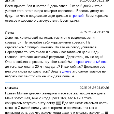
Женя
2015-05-25 03:18:39
Всем привет. Вот и настал 6 день отвес -2 кг за 5 дней и это с
учётом того, что я вчера вечером сорвалась. Бросать диету не
буду, так что я продолжаю идти дальше с
гречкой
. Всем хороших
отвесов и хорошего самочувствия. Всем удачи.
Лена
2015-05-24 21:30:18
Девочки, хотела ещё написать тем кто не выдерживает и
срывается. Не терзайте себя угрызениями совести. Не
сдержались? Обидно, конечно. Но это не повод убиваться.
Переварите то, что съели и снова к поставленой цели! Ведь
главное - это ваш конечный результат! Держитесь, вы не одни!
Ольга, забыла спросить, а у тёти какой был
первоначальный вес
,
до того, как она на 20 кг похудела? И как сейчас? Держится вес
или она снова поправилась? Ведь в
диете
это самое главное не
набрать после столько же или даже больше.
Rukolla
2015-05-24 21:00:26
Привет Милые девочки женщины и все все желающие похудеть.
Меня зовут Оля, мне 23 года, рост 168, вес 60 и я тоже
собираюсь вступить в эту секту ))))) Еда это неотъемлемая часть
меня..)) С силой воли у меня огромные проблемы так как я
привыкла есть все что захочу когда захочу и сколько захочу ... )))