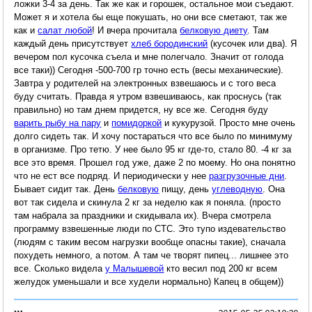
ложки 3-4 за день. Так же как и горошек, остальное мои съедают.
Может я и хотела бы еще покушать, но они все сметают, так же
как и
салат любой
! И вчера прочитала
белковую диету
. Там
каждый день присутствует
хлеб бородинский
(кусочек или два). Я
вечером пол кусочка съела и мне полегчало. Значит от голода
все таки)) Сегодня -500-700 гр точно есть (весы механические).
Завтра у родителей на электронных взвешаюсь и с того веса
буду считать. Правда я утром взвешиваюсь, как проснусь (так
правильно) но там днем придется, ну все же. Сегодня буду
варить рыбу на пару
и
помидоркой
и кукурузой. Просто мне очень
долго сидеть так. И хочу постараться что все было по минимуму
в организме. Про тетю. У нее было 95 кг где-то, стало 80. -4 кг за
все это время. Прошел год уже, даже 2 по моему. Но она понятно
что не ест все подряд. И периодически у нее
разгрузочные дни
.
Бывает сидит так. День
белковую
пищу, день
углеводную
. Она
вот так сидела и скинула 2 кг за неделю как я поняла. (просто
там набрала за праздники и скидывала их). Вчера смотрела
программу взвешенные люди по СТС. Это тупо издевательство
(людям с таким весом нагрузки вообще опасны такие), сначала
похудеть немного, а потом. А там че творят пипец... лишнее это
все. Сколько видела
у Малышевой
кто весил под 200 кг всем
желудок уменьшали и все худели нормально) Капец в общем))