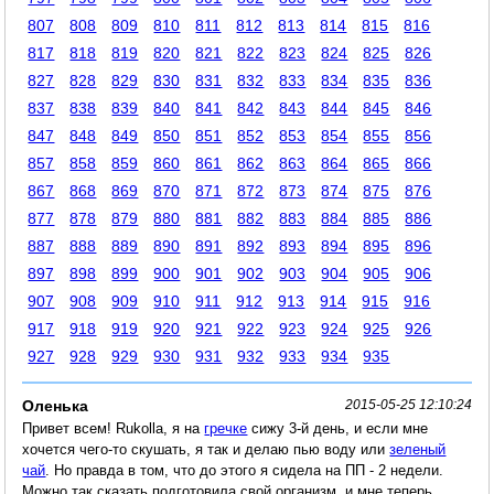
807
808
809
810
811
812
813
814
815
816
817
818
819
820
821
822
823
824
825
826
827
828
829
830
831
832
833
834
835
836
837
838
839
840
841
842
843
844
845
846
847
848
849
850
851
852
853
854
855
856
857
858
859
860
861
862
863
864
865
866
867
868
869
870
871
872
873
874
875
876
877
878
879
880
881
882
883
884
885
886
887
888
889
890
891
892
893
894
895
896
897
898
899
900
901
902
903
904
905
906
907
908
909
910
911
912
913
914
915
916
917
918
919
920
921
922
923
924
925
926
927
928
929
930
931
932
933
934
935
Оленька
2015-05-25 12:10:24
Привет всем! Rukolla, я на
гречке
сижу 3-й день, и если мне
хочется чего-то скушать, я так и делаю пью воду или
зеленый
чай
. Но правда в том, что до этого я сидела на ПП - 2 недели.
Можно так сказать подготовила свой организм, и мне теперь