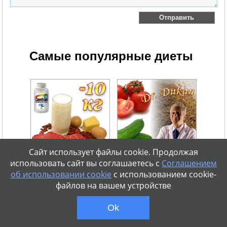
Самые популярные диеты
Сайт использует файлы cookie. Продолжая
использовать сайт вы соглашаетесь с
Соглашением
Белковая диета
Диета Дюкана
об использовании cookie
с использованием cookie-
Популярная диета при
Эффективная диета без
активном ритме жизни.
отката. Результат 5 кг за 7
файлов на вашем устройстве
Результаты похудения до 10
дней. Сброшенный вес не
кг за 14 дней.
вернется.
Ok