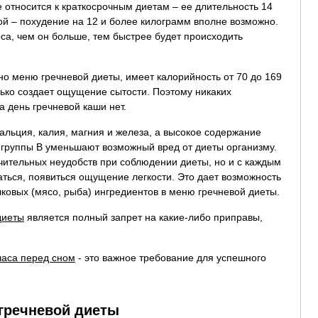
 относится к краткосрочным диетам – ее длительность 14
й – похудение на 12 и более килограмм вполне возможно.
еса, чем он больше, тем быстрее будет происходить
но меню гречневой диеты, имеет калорийность от 70 до 169
лько создает ощущение сытости. Поэтому никаких
а день гречневой каши нет.
альция, калия, магния и железа, а высокое содержание
 группы B уменьшают возможный вред от диеты организму.
ачительных неудобств при соблюдении диеты, но и с каждым
аться, появиться ощущение легкости. Это дает возможность
лковых (мясо, рыба) ингредиентов в меню гречневой диеты.
диеты
является полный запрет на какие-либо приправы,
часа перед сном
- это важное требование для успешного
гречневой диеты