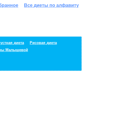
збранное
Все диеты по алфавиту
устная диета
Рисовая диета
ены Малышевой