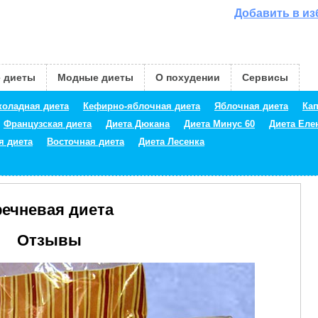
Добавить в и
 диеты
Модные диеты
О похудении
Сервисы
оладная диета
Кефирно-яблочная диета
Яблочная диета
Кап
Французская диета
Диета Дюкана
Диета Минус 60
Диета Ел
я диета
Восточная диета
Диета Лесенка
речневая диета
Отзывы