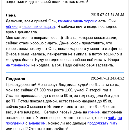
надеяться и идти к своей цели, кто как может!
Лена
2015-07-01 14:26:38
Девчонки, всем привет! Оль,
кабачки очень хорошо
есть. Они
лёгкие
и
кишечник очищают
. Я кабачки почти везде последнее
время добавляла.
Мне кажется, я поправляюсь. :(( Штаны, которые соскакивали,
сейчас стали хорошо сидеть. Даже боюсь представить, что
теперь весы покажут. :( Оль, после жареного у меня та же фигня.
Вчера в обед наелась, панкреатин не выпила, а потом тошнило и
желудок болел. Буду сегодня снова варёное всё искать. Вчера
на тренажёры
не ходила, а зря. Надо сейчас себя заставить.
Людмила
2015-07-01 14:04:31
Привет,девченки! Меня зовут Людмила, худой не была ни когда,
мой вес сейчас 87.500 при росте 1.60, ужас! Я второй год в
Италии, приехала сюда с весом 90 кг, за год похудела без диет
до 77. Потом поехала домой, естественно набрала до 85 кг,
сейчас уже 3 месяца в Италии и вместо того, что бы сбросить
вес, я его набираю... Сегодня первый день на
гречке
, настроенна
позитивно, пока. У меня вопрос, может, кто знает, я пила
чай для
похудения
с
ананасом
, можно ли его дальше
продолжать пить
или нельзя? Ответьте пожалуйста!