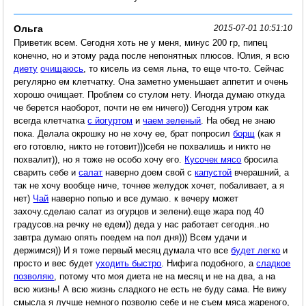
Ольга
2015-07-01 10:51:10
Приветик всем. Сегодня хоть не у меня, минус 200 гр, пипец
конечно, но и этому рада после непонятных плюсов. Юлия, я всю
диету
очищаюсь
, то кисель из семя льна, то еще что-то. Сейчас
регулярно ем клетчатку. Она заметно уменьшает аппетит и очень
хорошо очищает. Проблем со стулом нету. Иногда думаю откуда
че берется наоборот, почти не ем ничего)) Сегодня утром как
всегда клетчатка
с йогуртом
и
чаем зеленый
. На обед не знаю
пока. Делала окрошку но не хочу ее, брат попросил
борщ
(как я
его готовлю, никто не готовит)))себя не похвалишь и никто не
похвалит)), но я тоже не особо хочу его.
Кусочек мясо
бросила
сварить себе и
салат
наверно доем свой с
капустой
вчерашний, а
так не хочу вообще ниче, точнее желудок хочет, побаливает, а я
нет)
Чай
наверно попью и все думаю. к вечеру может
захочу.сделаю салат из огурцов и зелени).еще жара под 40
градусов.на речку не едем)) деда у нас работает сегодня..но
завтра думаю опять поедем на пол дня))) Всем удачи и
держимся)) И я тоже первый месяц думала что все
будет легко
и
просто и вес будет
уходить быстро
. Нифига подобного, а
сладкое
позволяю
, потому что моя диета не на месяц и не на два, а на
всю жизнь! А всю жизнь сладкого не есть не буду сама. Не вижу
смысла я лучше немного позволю себе и не съем мяса жареного,