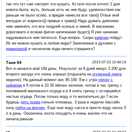
так что тут сам смотрит что кушать. Кстати после котлет 2 дня
изжога была, жуть, больше есть их нее буду, удовольствия как
раньше не было особо, а вредик нанесла все таки)) Отвык мой
желудок от жареного)) привык к траве)) Надо думать девчонки
чем заменять это все поздней осенью и зимой. В магазинах
дороговато и всякая фигня напичканая будет)) Я уже начинаю
задумываться чем питаться. Еще вопрос. Скоро
кабачки
пойдут.
Их же можно кушать в любом виде? Запеченные в духовке с
помидоркой
и чесночком поди ничего страшного?
Таня 64
2015-07-01 10:46:14
Вот и начался мой 10й день. Результат за 9 дней минус 3.200 для
второго захода это очень хорошо (отдыхала на
огуречной диете
неделю). На данный момент вес 85.100. Ем с утра
гречку с
кефиром
в 8 потом в 10.30 яблоко зеленое, потом в час гречку с
половинкой маленького огурца и в 4 опять гречку с оставшейся
частью огурца. Потом только воду и то желательно до 7 если
будешь
пить позже
сильно отекаешь. 3 раза в неделю бассейн
хочу
пойти на фитнес
. Еще пью воду сасси и просто воду около 3
л в день. Ооооочень охота похудеть и очень жалею что не
начала раньше