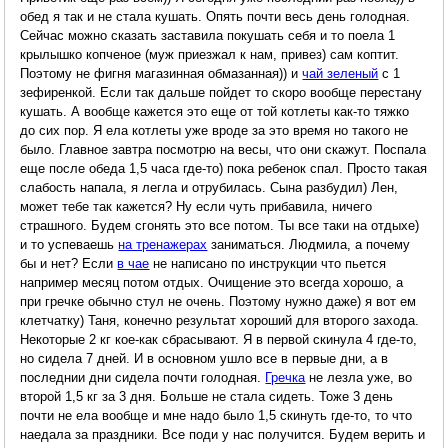
обед я так и не стала кушать. Опять почти весь день голодная.
Сейчас можно сказать заставила покушать себя и то поела 1
крылышко копченое (муж приезжал к нам, привез) сам коптит.
Поэтому не фигня магазинная обмазанная)) и
чай зеленый
с 1
зефиренкой. Если так дальше пойдет то скоро вообще перестану
кушать. А вообще кажется это еще от той котлеты как-то тяжко
до сих пор. Я ела котлеты уже вроде за это время но такого не
было. Главное завтра посмотрю на весы, что они скажут. Поспала
еще после обеда 1,5 часа где-то) пока ребенок спал. Просто такая
слабость напала, я легла и отрубилась. Сына разбудил) Лен,
может тебе так кажется? Ну если чуть прибавила, ничего
страшного. Будем сгонять это все потом. Ты все таки на отдыхе)
и то успеваешь
на тренажерах
заниматься. Людмила, а почему
бы и нет? Если
в чае
не написано по инструкции что пьется
например месяц потом отдых. Очищение это всегда хорошо, а
при гречке обычно стул не очень. Поэтому нужно даже) я вот ем
клетчатку) Таня, конечно результат хороший для второго захода.
Некоторые 2 кг кое-как сбрасывают. Я в первой скинула 4 где-то,
но сидела 7 дней. И в основном ушло все в первые дни, а в
последнии дни сидела почти голодная.
Гречка
не лезла уже, во
второй 1,5 кг за 3 дня. Больше не стала сидеть. Тоже 3 день
почти не ела вообще и мне надо было 1,5 скинуть где-то, то что
наедала за праздники. Все поди у нас получится. Будем верить и