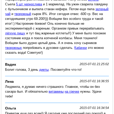
Съела
5 шт чернослива
и 1 мармелад. На ужин сварила говядину
с бульончиком и выпила стакан кефира. Потом еще пила
зеленый
чай
и
творожный
сырок 8%. Итог сегодня отвес -600 гр. Вес на
сегодняшнее утро 69.200!))) Вобщем без особого труда и такой
итог!:) Настроение боевое! Оль конечно больше не
эксперементируй с жареным. Организм привык перерабатывать
лёгкую пищу
и тут бац жареные котлеты!!) У меня было похожее
состояние когда я поела копченой колбасы. Меня тошнило!
Вобщем было дурно целый день. А я очень хочу сырников
творожных
попробовать в духовке сделать.
Кабачки
это можно
сказать вода! Советую!)
Вадик
2015-07-01 21:25:02
Болит голова, 3 день
диеты
. Посоветуйте что-то!
Лена
2015-07-01 16:36:55
Людмила, я думаю ничего страшного. Главное, чтобы он без
сахара был. И обязательно
витамины
на гречке
нужны. Удачи
тебе!
Ольга
2015-07-01 16:34:54
Приветик еще раз всем)) Я сегодня уже последний раз поела)) в