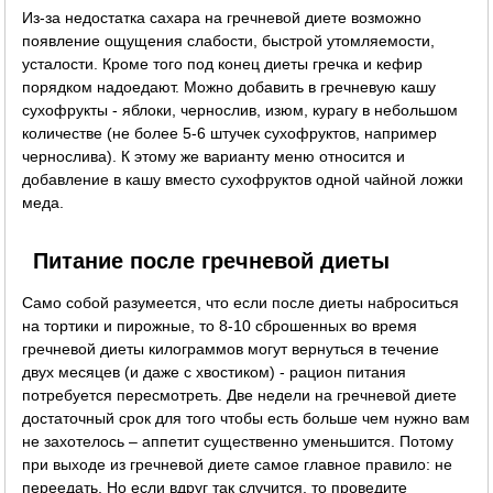
Из-за недостатка сахара на гречневой диете возможно
появление ощущения слабости, быстрой утомляемости,
усталости. Кроме того под конец диеты гречка и кефир
порядком надоедают. Можно добавить в гречневую кашу
сухофрукты - яблоки, чернослив, изюм, курагу в небольшом
количестве (не более 5-6 штучек сухофруктов, например
чернослива). К этому же варианту меню относится и
добавление в кашу вместо сухофруктов одной чайной ложки
меда.
Питание после гречневой диеты
Само собой разумеется, что если после диеты наброситься
на тортики и пирожные, то 8-10 сброшенных во время
гречневой диеты килограммов могут вернуться в течение
двух месяцев (и даже с хвостиком) - рацион питания
потребуется пересмотреть. Две недели на гречневой диете
достаточный срок для того чтобы есть больше чем нужно вам
не захотелось – аппетит существенно уменьшится. Потому
при выходе из гречневой диете самое главное правило: не
переедать. Но если вдруг так случится, то проведите