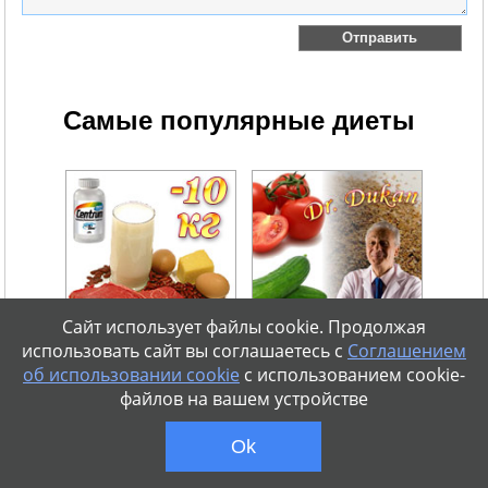
Самые популярные диеты
Сайт использует файлы cookie. Продолжая
использовать сайт вы соглашаетесь с
Соглашением
Белковая диета
Диета Дюкана
об использовании cookie
с использованием cookie-
Популярная диета при
Эффективная диета без
активном ритме жизни.
отката. Результат 5 кг за 7
файлов на вашем устройстве
Результаты похудения до 10
дней. Сброшенный вес не
кг за 14 дней.
вернется.
Ok