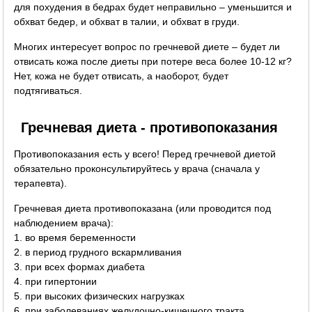
для похудения в бедрах будет неправильно – уменьшится и
обхват бедер, и обхват в талии, и обхват в груди.
Многих интересует вопрос по гречневой диете – будет ли
отвисать кожа после диеты при потере веса более 10-12 кг?
Нет, кожа не будет отвисать, а наоборот, будет
подтягиваться.
Гречневая диета - противопоказания
Противопоказания есть у всего! Перед гречневой диетой
обязательно проконсультируйтесь у врача (сначала у
терапевта).
Гречневая диета противопоказана (или проводится под
наблюдением врача):
1. во время беременности
2. в период грудного вскармливания
3. при всех формах диабета
4. при гипертонии
5. при высоких физических нагрузках
6. при заболеваниях желудочно-кишечного тракта