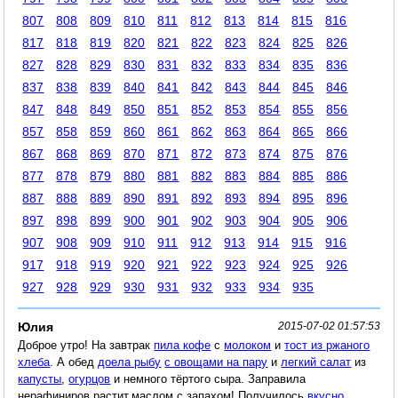
807
808
809
810
811
812
813
814
815
816
817
818
819
820
821
822
823
824
825
826
827
828
829
830
831
832
833
834
835
836
837
838
839
840
841
842
843
844
845
846
847
848
849
850
851
852
853
854
855
856
857
858
859
860
861
862
863
864
865
866
867
868
869
870
871
872
873
874
875
876
877
878
879
880
881
882
883
884
885
886
887
888
889
890
891
892
893
894
895
896
897
898
899
900
901
902
903
904
905
906
907
908
909
910
911
912
913
914
915
916
917
918
919
920
921
922
923
924
925
926
927
928
929
930
931
932
933
934
935
Юлия
2015-07-02 01:57:53
Доброе утро! На завтрак
пила кофе
с
молоком
и
тост из ржаного
хлеба
. А обед
доела рыбу
с овощами на пару
и
легкий салат
из
капусты
,
огурцов
и немного тёртого сыра. Заправила
нерафиниров растит.маслом с запахом! Получилось
вкусно
.