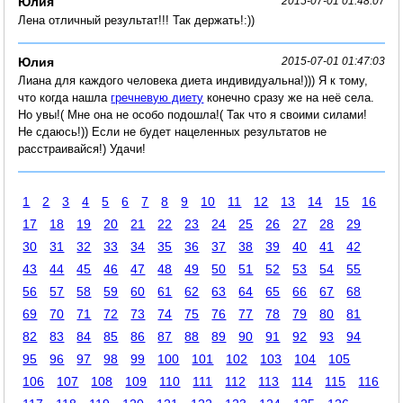
Юлия
2015-07-01 01:48:07
Лена отличный результат!!! Так держать!:))
Юлия
2015-07-01 01:47:03
Лиана для каждого человека диета индивидуальна!))) Я к тому,
что когда нашла
гречневую диету
конечно сразу же на неё села.
Но увы!( Мне она не особо подошла!( Так что я своими силами!
Не сдаюсь!)) Если не будет нацеленных результатов не
расстраивайся!) Удачи!
1
2
3
4
5
6
7
8
9
10
11
12
13
14
15
16
17
18
19
20
21
22
23
24
25
26
27
28
29
30
31
32
33
34
35
36
37
38
39
40
41
42
43
44
45
46
47
48
49
50
51
52
53
54
55
56
57
58
59
60
61
62
63
64
65
66
67
68
69
70
71
72
73
74
75
76
77
78
79
80
81
82
83
84
85
86
87
88
89
90
91
92
93
94
95
96
97
98
99
100
101
102
103
104
105
106
107
108
109
110
111
112
113
114
115
116