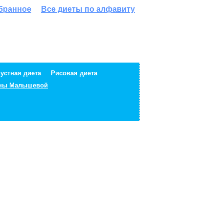
збранное
Все диеты по алфавиту
устная диета
Рисовая диета
ены Малышевой