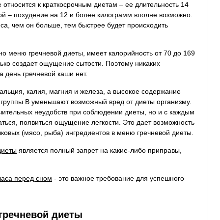
 относится к краткосрочным диетам – ее длительность 14
й – похудение на 12 и более килограмм вполне возможно.
еса, чем он больше, тем быстрее будет происходить
но меню гречневой диеты, имеет калорийность от 70 до 169
лько создает ощущение сытости. Поэтому никаких
а день гречневой каши нет.
альция, калия, магния и железа, а высокое содержание
 группы B уменьшают возможный вред от диеты организму.
ачительных неудобств при соблюдении диеты, но и с каждым
аться, появиться ощущение легкости. Это дает возможность
лковых (мясо, рыба) ингредиентов в меню гречневой диеты.
диеты
является полный запрет на какие-либо приправы,
часа перед сном
- это важное требование для успешного
гречневой диеты