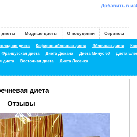
Добавить в и
 диеты
Модные диеты
О похудении
Сервисы
оладная диета
Кефирно-яблочная диета
Яблочная диета
Кап
Французская диета
Диета Дюкана
Диета Минус 60
Диета Ел
я диета
Восточная диета
Диета Лесенка
речневая диета
Отзывы