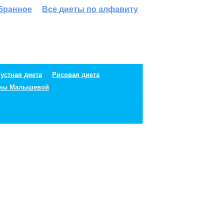
збранное
Все диеты по алфавиту
устная диета
Рисовая диета
ены Малышевой