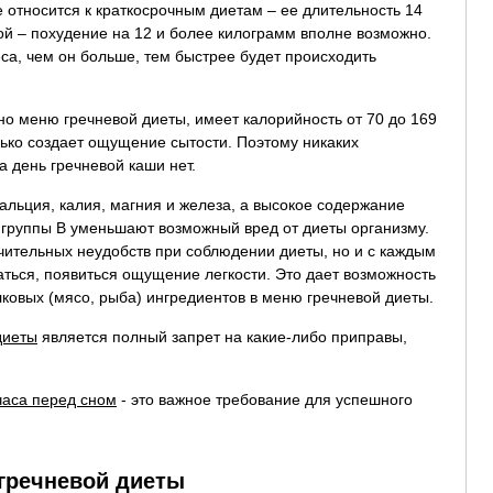
 относится к краткосрочным диетам – ее длительность 14
й – похудение на 12 и более килограмм вполне возможно.
еса, чем он больше, тем быстрее будет происходить
но меню гречневой диеты, имеет калорийность от 70 до 169
лько создает ощущение сытости. Поэтому никаких
а день гречневой каши нет.
альция, калия, магния и железа, а высокое содержание
 группы B уменьшают возможный вред от диеты организму.
ачительных неудобств при соблюдении диеты, но и с каждым
аться, появиться ощущение легкости. Это дает возможность
лковых (мясо, рыба) ингредиентов в меню гречневой диеты.
диеты
является полный запрет на какие-либо приправы,
часа перед сном
- это важное требование для успешного
гречневой диеты