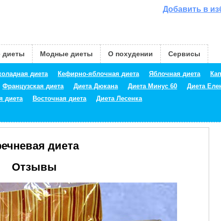
Добавить в и
 диеты
Модные диеты
О похудении
Сервисы
оладная диета
Кефирно-яблочная диета
Яблочная диета
Кап
Французская диета
Диета Дюкана
Диета Минус 60
Диета Ел
я диета
Восточная диета
Диета Лесенка
речневая диета
Отзывы