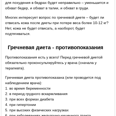
для похудения в бедрах будет неправильно – уменьшится и
обхват бедер, и обхват в талии, и обхват в груди.
Многих интересует вопрос по гречневой диете – будет ли
отвисать кожа после диеты при потере веса более 10-12 кг?
Нет, кожа не будет отвисать, а наоборот, будет
подтягиваться.
Гречневая диета - противопоказания
Противопоказания есть у всего! Перед гречневой диетой
обязательно проконсультируйтесь у врача (сначала у
терапевта).
Гречневая диета противопоказана (или проводится под
наблюдением врача):
1. во время беременности
2. в период грудного вскармливания
3. при всех формах диабета
4. при гипертонии
5. при высоких физических нагрузках
6. при заболеваниях желудочно-кишечного тракта