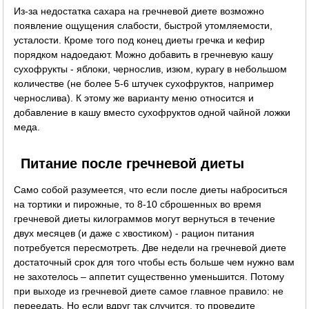
Из-за недостатка сахара на гречневой диете возможно
появление ощущения слабости, быстрой утомляемости,
усталости. Кроме того под конец диеты гречка и кефир
порядком надоедают. Можно добавить в гречневую кашу
сухофрукты - яблоки, чернослив, изюм, курагу в небольшом
количестве (не более 5-6 штучек сухофруктов, например
чернослива). К этому же варианту меню относится и
добавление в кашу вместо сухофруктов одной чайной ложки
меда.
Питание после гречневой диеты
Само собой разумеется, что если после диеты наброситься
на тортики и пирожные, то 8-10 сброшенных во время
гречневой диеты килограммов могут вернуться в течение
двух месяцев (и даже с хвостиком) - рацион питания
потребуется пересмотреть. Две недели на гречневой диете
достаточный срок для того чтобы есть больше чем нужно вам
не захотелось – аппетит существенно уменьшится. Потому
при выходе из гречневой диете самое главное правило: не
переедать. Но если вдруг так случится, то проведите