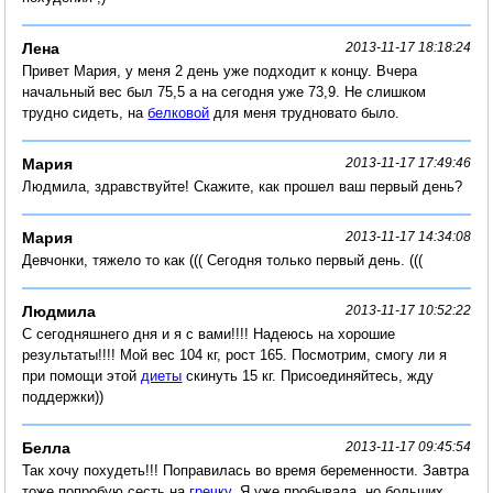
Лена
2013-11-17 18:18:24
Привет Мария, у меня 2 день уже подходит к концу. Вчера
начальный вес был 75,5 а на сегодня уже 73,9. Не слишком
трудно сидеть, на
белковой
для меня трудновато было.
Мария
2013-11-17 17:49:46
Людмила, здравствуйте! Скажите, как прошел ваш первый день?
Мария
2013-11-17 14:34:08
Девчонки, тяжело то как ((( Сегодня только первый день. (((
Людмила
2013-11-17 10:52:22
С сегодняшнего дня и я с вами!!!! Надеюсь на хорошие
результаты!!!! Мой вес 104 кг, рост 165. Посмотрим, смогу ли я
при помощи этой
диеты
скинуть 15 кг. Присоединяйтесь, жду
поддержки))
Белла
2013-11-17 09:45:54
Так хочу похудеть!!! Поправилась во время беременности. Завтра
тоже попробую сесть на
гречку
. Я уже пробывала, но больших