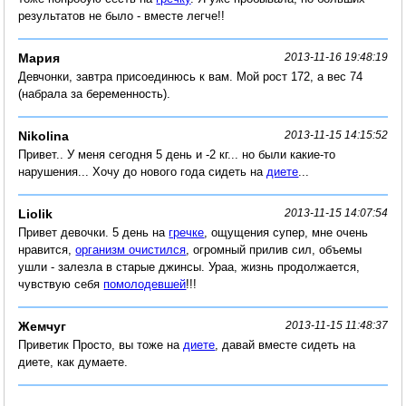
результатов не было - вместе легче!!
Мария
2013-11-16 19:48:19
Девчонки, завтра присоединюсь к вам. Мой рост 172, а вес 74
(набрала за беременность).
Nikolina
2013-11-15 14:15:52
Привет.. У меня сегодня 5 день и -2 кг... но были какие-то
нарушения... Хочу до нового года сидеть на
диете
...
Liolik
2013-11-15 14:07:54
Привет девочки. 5 день на
гречке
, ощущения супер, мне очень
нравится,
организм очистился
, огромный прилив сил, объемы
ушли - залезла в старые джинсы. Ураа, жизнь продолжается,
чувствую себя
помолодевшей
!!!
Жемчуг
2013-11-15 11:48:37
Приветик Просто, вы тоже на
диете
, давай вместе сидеть на
диете, как думаете.