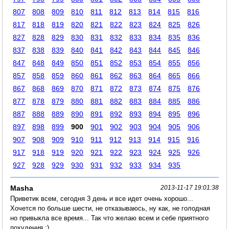
807
808
809
810
811
812
813
814
815
816
817
818
819
820
821
822
823
824
825
826
827
828
829
830
831
832
833
834
835
836
837
838
839
840
841
842
843
844
845
846
847
848
849
850
851
852
853
854
855
856
857
858
859
860
861
862
863
864
865
866
867
868
869
870
871
872
873
874
875
876
877
878
879
880
881
882
883
884
885
886
887
888
889
890
891
892
893
894
895
896
897
898
899
900
901
902
903
904
905
906
907
908
909
910
911
912
913
914
915
916
917
918
919
920
921
922
923
924
925
926
927
928
929
930
931
932
933
934
935
Masha
2013-11-17 19:01:38
Приветик всем, сегодня 3 день и все идет очень хорошо...
Хочется по больше шести, не отказываюсь, ну как, не голодная
но привыкла все время... Так что желаю всем и себе приятного
похудения ;)