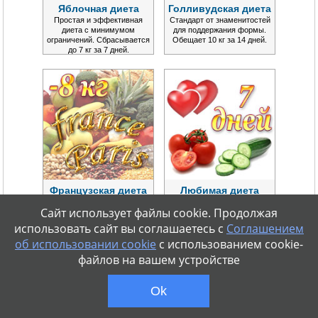
Яблочная диета
Голливудская диета
Простая и эффективная
Стандарт от знаменитостей
диета с минимумом
для поддержания формы.
ограничений. Сбрасывается
Обещает 10 кг за 14 дней.
до 7 кг за 7 дней.
Французская диета
Любимая диета
Почему француженки не
Огромнейшая популярность
Сайт использует файлы cookie. Продолжая
толстеют? Меню от самой
во всём мире. Меню на 7
стройной нации на 14 дней.
дней. Быстрая потеря веса.
использовать сайт вы соглашаетесь с
Соглашением
об использовании cookie
с использованием cookie-
файлов на вашем устройстве
Ok