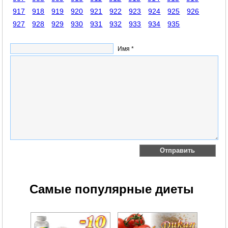
917
918
919
920
921
922
923
924
925
926
927
928
929
930
931
932
933
934
935
Имя *
Самые популярные диеты