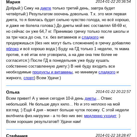
Мария
2014-01-22 20:36:54
Добрый:) Сижу на
диете
только третий день, завтра будет
четвёртый:) Результатом ооочень довольна. Т.к. это моя первая
диета, то я боялась будет сильно чувство голода, но всё хорошо,
и даже не болела голова:) До диеты мой вес составлял 68-69 кг,
но сейчас он уже 64,7 кг. Принимаю гречку только после школы и
за три часа до сна, т.к. без витаминов и
сладкого
не
продержишься (без них могут быть сложнения) в гречку добавляю
яблоко
и всё хорошо вода:) Буду на ГД только 1 неделю, тк мама
против, я её итак еле уговорила, а на две она тем более не
согласится:) После ГД в понедельник уже буду кушать
собственно составленную диету:) В неё буду входить все
необходимые
продукты и витамины
, но минимум
сладкого
и
жирного,
спорт
) Всем Удачи:)
Олька
2014-01-22 20:22:57
Всем привет! А у меня сегодня 10-й день
диеты
... Отвес
небольшой. Не больше двух кило... Но и это неплохо на мой
взгляд :) Ещё 4 дня - может больше чуток посижу. С этой недели
вклбчила физ.нагрузки - а то без них вес
медленно уходит
:)
Всем хороших результатов!! Удачи нам!
Стефания
2014-01-22 18:28:47