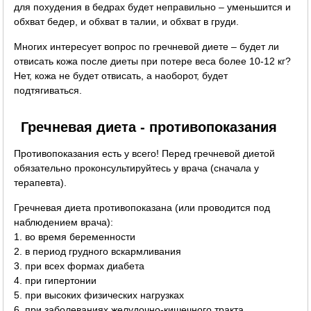
для похудения в бедрах будет неправильно – уменьшится и
обхват бедер, и обхват в талии, и обхват в груди.
Многих интересует вопрос по гречневой диете – будет ли
отвисать кожа после диеты при потере веса более 10-12 кг?
Нет, кожа не будет отвисать, а наоборот, будет
подтягиваться.
Гречневая диета - противопоказания
Противопоказания есть у всего! Перед гречневой диетой
обязательно проконсультируйтесь у врача (сначала у
терапевта).
Гречневая диета противопоказана (или проводится под
наблюдением врача):
1. во время беременности
2. в период грудного вскармливания
3. при всех формах диабета
4. при гипертонии
5. при высоких физических нагрузках
6. при заболеваниях желудочно-кишечного тракта