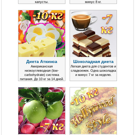
капусты.
минус 8 кг.
Диета Аткинса
Шоколадная диета
Американская
Легкая диета для студентов и
низкоуглеводная (low-
сладкоежек. Одна шоколадка
carbohydrate) система
и минус 7 кг за неделю.
питания. До 10 кг за 14 дней.