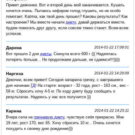
Привет девчонки. Вот и второй день мой заканчивается. Кушать
хочется очень. Пытаюсь кефиром голод глушить, но не особо
помогает. Katrina, как твой день прошел? Каковы результаты? Как
настроение? Мы вместе начали
диету
, давай держаться вместе,
будем помогать друг другу, если совсем тяжко станет. Всем-всем
успехов.
Дарина
2014-01-22 17:08:01
Вот прошло 2 дня
диеты
. Скинула всего 600 г ((( Надеялась
потерять больше... Но продолжаем дальше, не сдаемся!!!)))))
Наргиза
2014-01-22 14:29:09
Девочки, всем привет! Сегодня запарила гречку, с завтрашнего
дня начинаю
ГД
! На старте: возраст - 32 года, рост - 163 см., вес -
59 кг. Сбросить хочу 4-5 кг. По ходу диету буду сообщать о
результатах. Надеюсь у нас все получится )))
Карина
2014-01-22 14:25:11
Вчера села на
гречневую диету
, чувствую себя прекрасно. Мне
19 лет, рост 170, вес 65. Хочу сбросить 10 кг... Очень хочется
похудеть к своему дню рождению)))