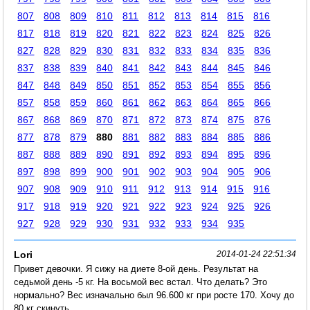
807
808
809
810
811
812
813
814
815
816
817
818
819
820
821
822
823
824
825
826
827
828
829
830
831
832
833
834
835
836
837
838
839
840
841
842
843
844
845
846
847
848
849
850
851
852
853
854
855
856
857
858
859
860
861
862
863
864
865
866
867
868
869
870
871
872
873
874
875
876
877
878
879
880
881
882
883
884
885
886
887
888
889
890
891
892
893
894
895
896
897
898
899
900
901
902
903
904
905
906
907
908
909
910
911
912
913
914
915
916
917
918
919
920
921
922
923
924
925
926
927
928
929
930
931
932
933
934
935
Lori
2014-01-24 22:51:34
Привет девочки. Я сижу на диете 8-ой день. Результат на
седьмой день -5 кг. На восьмой вес встал. Что делать? Это
нормально? Вес изначально был 96.600 кг при росте 170. Хочу до
80 кг скинуть.