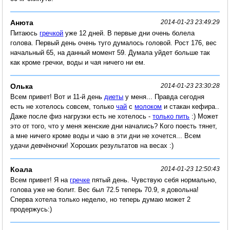
Анюта
2014-01-23 23:49:29
Питаюсь
гречкой
уже 12 дней. В первые дни очень болела
голова. Первый день очень туго думалось головой. Рост 176, вес
начальный 65, на данный момент 59. Думала уйдет больше так
как кроме гречки, воды и чая ничего ни ем.
Олька
2014-01-23 23:30:28
Всем привет! Вот и 11-й день
диеты
у меня... Правда сегодня
есть не хотелось совсем, только
чай
с
молоком
и стакан кефира..
Даже после физ нагрузки есть не хотелось -
только пить
:) Может
это от того, что у меня женские дни начались? Кого поесть тянет,
а мне ничего кроме воды и чаю в эти дни не хочется... Всем
удачи девчёночки! Хороших результатов на весах :)
Коала
2014-01-23 12:50:43
Всем привет! Я на
гречке
пятый день. Чувствую себя нормально,
голова уже не болит. Вес был 72.5 теперь 70.9, я довольна!
Сперва хотела только неделю, но теперь думаю может 2
продержусь:)