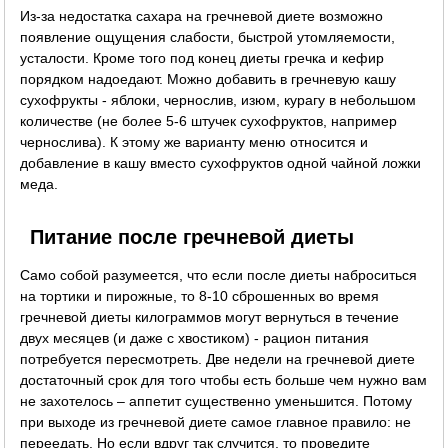
Из-за недостатка сахара на гречневой диете возможно
появление ощущения слабости, быстрой утомляемости,
усталости. Кроме того под конец диеты гречка и кефир
порядком надоедают. Можно добавить в гречневую кашу
сухофрукты - яблоки, чернослив, изюм, курагу в небольшом
количестве (не более 5-6 штучек сухофруктов, например
чернослива). К этому же варианту меню относится и
добавление в кашу вместо сухофруктов одной чайной ложки
меда.
Питание после гречневой диеты
Само собой разумеется, что если после диеты наброситься
на тортики и пирожные, то 8-10 сброшенных во время
гречневой диеты килограммов могут вернуться в течение
двух месяцев (и даже с хвостиком) - рацион питания
потребуется пересмотреть. Две недели на гречневой диете
достаточный срок для того чтобы есть больше чем нужно вам
не захотелось – аппетит существенно уменьшится. Потому
при выходе из гречневой диете самое главное правило: не
переедать. Но если вдруг так случится, то проведите