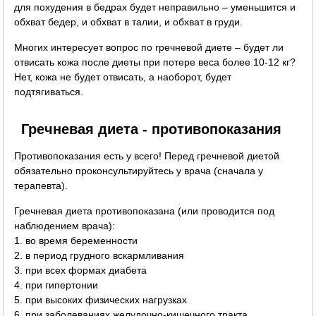
для похудения в бедрах будет неправильно – уменьшится и
обхват бедер, и обхват в талии, и обхват в груди.
Многих интересует вопрос по гречневой диете – будет ли
отвисать кожа после диеты при потере веса более 10-12 кг?
Нет, кожа не будет отвисать, а наоборот, будет
подтягиваться.
Гречневая диета - противопоказания
Противопоказания есть у всего! Перед гречневой диетой
обязательно проконсультируйтесь у врача (сначала у
терапевта).
Гречневая диета противопоказана (или проводится под
наблюдением врача):
1. во время беременности
2. в период грудного вскармливания
3. при всех формах диабета
4. при гипертонии
5. при высоких физических нагрузках
6. при заболеваниях желудочно-кишечного тракта