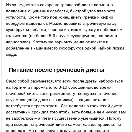
Из-за недостатка сахара на гречневой диете возможно
появление ощущения слабости, быстрой утомляемости,
усталости. Кроме того под конец диеты гречка и кефир
порядком надоедают. Можно добавить в гречневую кашу
сухофрукты - яблоки, чернослив, изюм, курагу в небольшом
количестве (не более 5-6 штучек сухофруктов, например
чернослива). К этому же варианту меню относится и
добавление в кашу вместо сухофруктов одной чайной ложки
меда.
Питание после гречневой диеты
Само собой разумеется, что если после диеты наброситься
на тортики и пирожные, то 8-10 сброшенных во время
гречневой диеты килограммов могут вернуться в течение
двух месяцев (и даже с хвостиком) - рацион питания
потребуется пересмотреть. Две недели на гречневой диете
достаточный срок для того чтобы есть больше чем нужно вам
не захотелось – аппетит существенно уменьшится. Потому
при выходе из гречневой диете самое главное правило: не
переедать. Но если вдруг так случится, то проведите