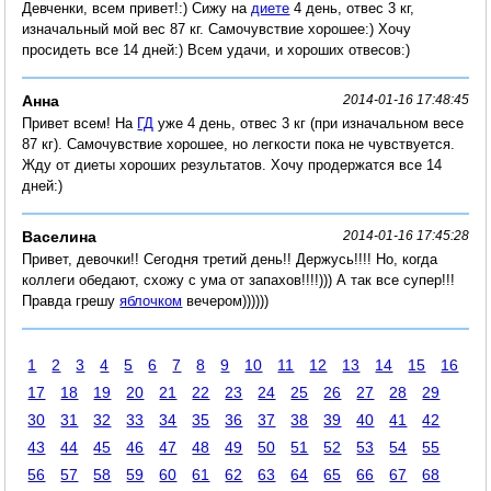
Девченки, всем привет!:) Сижу на
диете
4 день, отвес 3 кг,
изначальный мой вес 87 кг. Самочувствие хорошее:) Хочу
просидеть все 14 дней:) Всем удачи, и хороших отвесов:)
Анна
2014-01-16 17:48:45
Привет всем! На
ГД
уже 4 день, отвес 3 кг (при изначальном весе
87 кг). Самочувствие хорошее, но легкости пока не чувствуется.
Жду от диеты хороших результатов. Хочу продержатся все 14
дней:)
Васелина
2014-01-16 17:45:28
Привет, девочки!! Сегодня третий день!! Держусь!!!! Но, когда
коллеги обедают, схожу с ума от запахов!!!!))) А так все супер!!!
Правда грешу
яблочком
вечером))))))
1
2
3
4
5
6
7
8
9
10
11
12
13
14
15
16
17
18
19
20
21
22
23
24
25
26
27
28
29
30
31
32
33
34
35
36
37
38
39
40
41
42
43
44
45
46
47
48
49
50
51
52
53
54
55
56
57
58
59
60
61
62
63
64
65
66
67
68