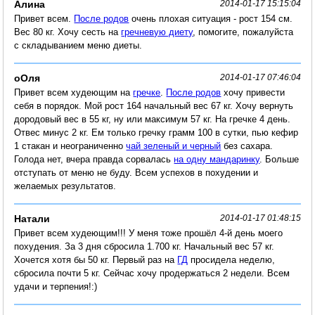
Алина
2014-01-17 15:15:04
Привет всем.
После родов
очень плохая ситуация - рост 154 см.
Вес 80 кг. Хочу сесть на
гречневую диету
, помогите, пожалуйста
с складыванием меню диеты.
оОля
2014-01-17 07:46:04
Привет всем худеющим на
гречке
.
После родов
хочу привести
себя в порядок. Мой рост 164 начальный вес 67 кг. Хочу вернуть
дородовый вес в 55 кг, ну или максимум 57 кг. На гречке 4 день.
Отвес минус 2 кг. Ем только гречку грамм 100 в сутки, пью кефир
1 стакан и неограниченно
чай зеленый и черный
без сахара.
Голода нет, вчера правда сорвалась
на одну мандаринку
. Больше
отступать от меню не буду. Всем успехов в похудении и
желаемых результатов.
Натали
2014-01-17 01:48:15
Привет всем худеющим!!! У меня тоже прошёл 4-й день моего
похудения. За 3 дня сбросила 1.700 кг. Начальный вес 57 кг.
Хочется хотя бы 50 кг. Первый раз на
ГД
просидела неделю,
сбросила почти 5 кг. Сейчас хочу продержаться 2 недели. Всем
удачи и терпения!:)