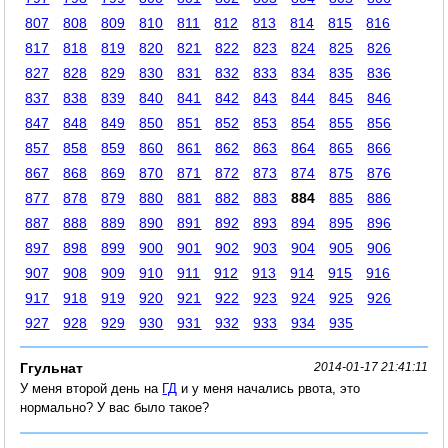
807
808
809
810
811
812
813
814
815
816
817
818
819
820
821
822
823
824
825
826
827
828
829
830
831
832
833
834
835
836
837
838
839
840
841
842
843
844
845
846
847
848
849
850
851
852
853
854
855
856
857
858
859
860
861
862
863
864
865
866
867
868
869
870
871
872
873
874
875
876
877
878
879
880
881
882
883
884
885
886
887
888
889
890
891
892
893
894
895
896
897
898
899
900
901
902
903
904
905
906
907
908
909
910
911
912
913
914
915
916
917
918
919
920
921
922
923
924
925
926
927
928
929
930
931
932
933
934
935
Ггульнат
2014-01-17 21:41:11
У меня второй день на
ГД
и у меня начались рвота, это
нормально? У вас было такое?