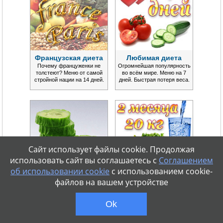
Французская диета
Любимая диета
Почему француженки не
Огромнейшая популярность
толстеют? Меню от самой
во всём мире. Меню на 7
стройной нации на 14 дней.
дней. Быстрая потеря веса.
Сайт использует файлы cookie. Продолжая
использовать сайт вы соглашаетесь с
Соглашением
об использовании cookie
с использованием cookie-
файлов на вашем устройстве
Огуречная диета
Диета Монтиньяка
Сезонная популярная диета в
Эффективная система
варианте меню на 7 дней.
питания. Нормализация
Ok
Потеря веса до 5 кг.
обмена веществ. Надолго.