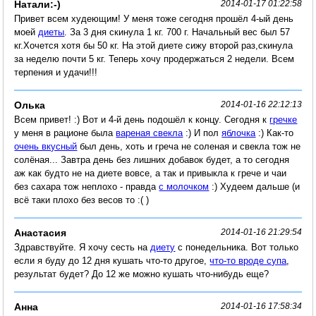
Натали:-)
2014-01-17 01:22:58
Привет всем худеющим! У меня тоже сегодня прошёл 4-ый день
моей
диеты
. За 3 дня скинула 1 кг. 700 г. Начальный вес был 57
кг.Хочется хотя бы 50 кг. На этой диете сижу второй раз,скинула
за неделю почти 5 кг. Теперь хочу продержаться 2 недели. Всем
терпения и удачи!!!
Олька
2014-01-16 22:12:13
Всем привет! :) Вот и 4-й день подошёл к концу. Сегодня к
гречке
у меня в рационе была
вареная свекла
:) И пол
яблочка
:) Как-то
очень вкусный
был день, хоть и греча не соленая и свекла тож не
солёная... Завтра день без лишних добавок будет, а то сегодня
аж как будто не на диете вовсе, а так и привыкла к грече и чаи
без сахара тож неплохо - правда
с молочком
:) Худеем дальше (и
всё таки плохо без весов то :( )
Анастасия
2014-01-16 21:29:54
Здравствуйте. Я хочу сесть на
диету
с понедельника. Вот только
если я буду до 12 дня кушать что-то другое,
что-то вроде супа
,
результат будет? До 12 же можно кушать что-нибудь еще?
Анна
2014-01-16 17:58:34