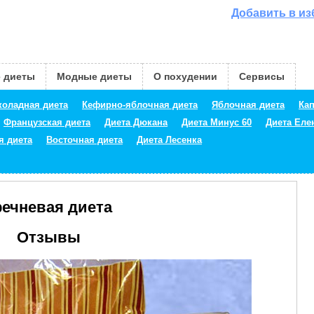
Добавить в и
 диеты
Модные диеты
О похудении
Сервисы
оладная диета
Кефирно-яблочная диета
Яблочная диета
Кап
Французская диета
Диета Дюкана
Диета Минус 60
Диета Ел
я диета
Восточная диета
Диета Лесенка
речневая диета
Отзывы