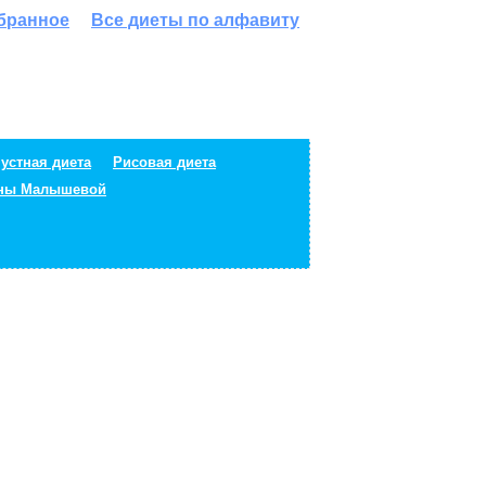
збранное
Все диеты по алфавиту
устная диета
Рисовая диета
ены Малышевой