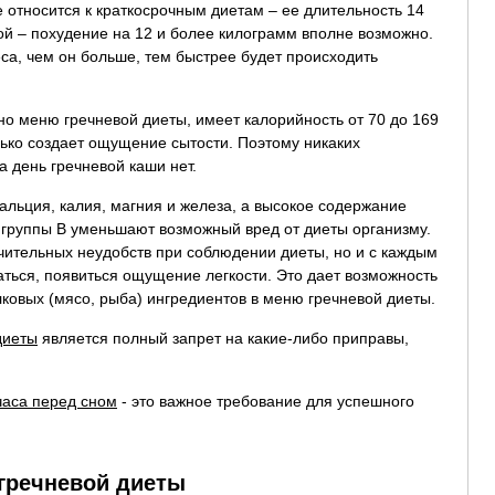
 относится к краткосрочным диетам – ее длительность 14
й – похудение на 12 и более килограмм вполне возможно.
еса, чем он больше, тем быстрее будет происходить
но меню гречневой диеты, имеет калорийность от 70 до 169
лько создает ощущение сытости. Поэтому никаких
а день гречневой каши нет.
альция, калия, магния и железа, а высокое содержание
 группы B уменьшают возможный вред от диеты организму.
ачительных неудобств при соблюдении диеты, но и с каждым
аться, появиться ощущение легкости. Это дает возможность
лковых (мясо, рыба) ингредиентов в меню гречневой диеты.
диеты
является полный запрет на какие-либо приправы,
часа перед сном
- это важное требование для успешного
гречневой диеты