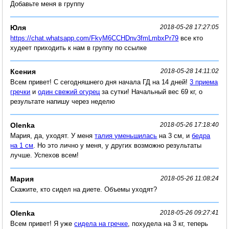
Добавьте меня в группу
Юля
2018-05-28 17:27:05
https://chat.whatsapp.com/FkyM6CCHDnv3fmLmbxPr79
все кто
худеет приходить к нам в группу по ссылке
Ксения
2018-05-28 14:11:02
Всем привет! С сегодняшнего дня начала ГД на 14 дней!
3 приема
гречки
и
один свежий огурец
за сутки! Начальный вес 69 кг, о
результате напишу через неделю
Olenka
2018-05-26 17:18:40
Мария, да, уходят. У меня
талия уменьшилась
на 3 см, и
бедра
на 1 см
. Но это лично у меня, у других возможно результаты
лучше. Успехов всем!
Мария
2018-05-26 11:08:24
Скажите, кто сидел на диете. Объемы уходят?
Olenka
2018-05-26 09:27:41
Всем привет! Я уже
сидела на гречке
, похудела на 3 кг, теперь