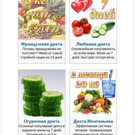
Французская диета
Любимая диета
Почему француженки не
Огромнейшая популярность
толстеют? Меню от самой
во всём мире. Меню на 7
стройной нации на 14 дней.
дней. Быстрая потеря веса.
Огуречная диета
Диета Монтиньяка
Сезонная популярная диета в
Эффективная система
варианте меню на 7 дней.
питания. Нормализация
Потеря веса до 5 кг.
обмена веществ. Надолго.