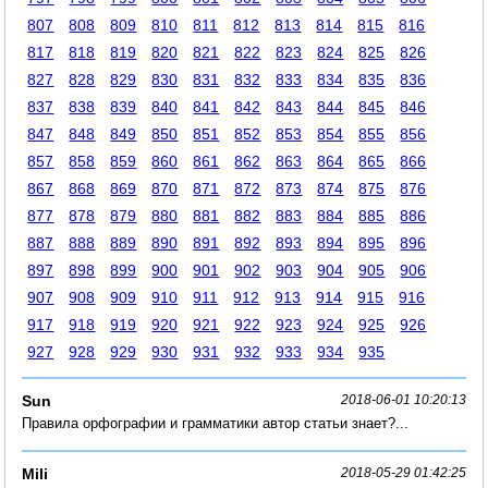
807
808
809
810
811
812
813
814
815
816
817
818
819
820
821
822
823
824
825
826
827
828
829
830
831
832
833
834
835
836
837
838
839
840
841
842
843
844
845
846
847
848
849
850
851
852
853
854
855
856
857
858
859
860
861
862
863
864
865
866
867
868
869
870
871
872
873
874
875
876
877
878
879
880
881
882
883
884
885
886
887
888
889
890
891
892
893
894
895
896
897
898
899
900
901
902
903
904
905
906
907
908
909
910
911
912
913
914
915
916
917
918
919
920
921
922
923
924
925
926
927
928
929
930
931
932
933
934
935
Sun
2018-06-01 10:20:13
Правила орфографии и грамматики автор статьи знает?...
Mili
2018-05-29 01:42:25