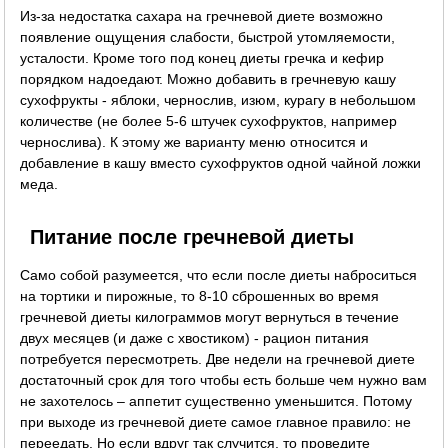
Из-за недостатка сахара на гречневой диете возможно
появление ощущения слабости, быстрой утомляемости,
усталости. Кроме того под конец диеты гречка и кефир
порядком надоедают. Можно добавить в гречневую кашу
сухофрукты - яблоки, чернослив, изюм, курагу в небольшом
количестве (не более 5-6 штучек сухофруктов, например
чернослива). К этому же варианту меню относится и
добавление в кашу вместо сухофруктов одной чайной ложки
меда.
Питание после гречневой диеты
Само собой разумеется, что если после диеты наброситься
на тортики и пирожные, то 8-10 сброшенных во время
гречневой диеты килограммов могут вернуться в течение
двух месяцев (и даже с хвостиком) - рацион питания
потребуется пересмотреть. Две недели на гречневой диете
достаточный срок для того чтобы есть больше чем нужно вам
не захотелось – аппетит существенно уменьшится. Потому
при выходе из гречневой диете самое главное правило: не
переедать. Но если вдруг так случится, то проведите