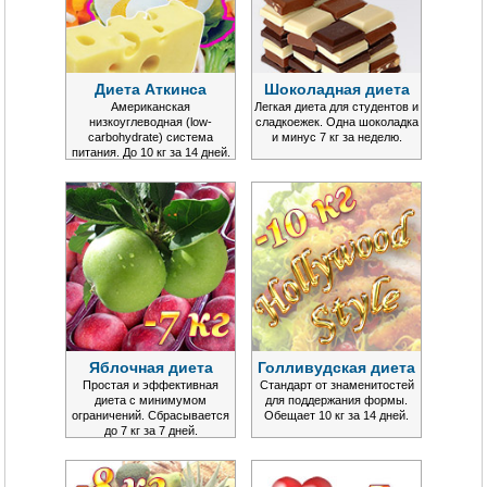
Диета Аткинса
Шоколадная диета
Американская
Легкая диета для студентов и
низкоуглеводная (low-
сладкоежек. Одна шоколадка
carbohydrate) система
и минус 7 кг за неделю.
питания. До 10 кг за 14 дней.
Яблочная диета
Голливудская диета
Простая и эффективная
Стандарт от знаменитостей
диета с минимумом
для поддержания формы.
ограничений. Сбрасывается
Обещает 10 кг за 14 дней.
до 7 кг за 7 дней.