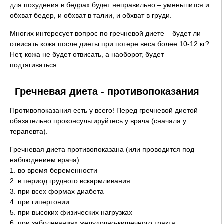
для похудения в бедрах будет неправильно – уменьшится и
обхват бедер, и обхват в талии, и обхват в груди.
Многих интересует вопрос по гречневой диете – будет ли
отвисать кожа после диеты при потере веса более 10-12 кг?
Нет, кожа не будет отвисать, а наоборот, будет
подтягиваться.
Гречневая диета - противопоказания
Противопоказания есть у всего! Перед гречневой диетой
обязательно проконсультируйтесь у врача (сначала у
терапевта).
Гречневая диета противопоказана (или проводится под
наблюдением врача):
1. во время беременности
2. в период грудного вскармливания
3. при всех формах диабета
4. при гипертонии
5. при высоких физических нагрузках
6. при заболеваниях желудочно-кишечного тракта