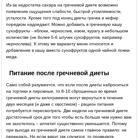
Из-за недостатка сахара на гречневой диете возможно
появление ощущения слабости, быстрой утомляемости,
усталости. Кроме того под конец диеты гречка и кефир
порядком надоедают. Можно добавить в гречневую кашу
сухофрукты - яблоки, чернослив, изюм, курагу в небольшом
количестве (не более 5-6 штучек сухофруктов, например
чернослива). К этому же варианту меню относится и
добавление в кашу вместо сухофруктов одной чайной ложки
меда.
Питание после гречневой диеты
Само собой разумеется, что если после диеты наброситься
на тортики и пирожные, то 8-10 сброшенных во время
гречневой диеты килограммов могут вернуться в течение
двух месяцев (и даже с хвостиком) - рацион питания
потребуется пересмотреть. Две недели на гречневой диете
достаточный срок для того чтобы есть больше чем нужно вам
не захотелось – аппетит существенно уменьшится. Потому
при выходе из гречневой диете самое главное правило: не
переедать. Но если вдруг так случится, то проведите