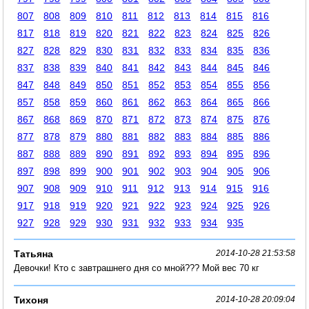
807
808
809
810
811
812
813
814
815
816
817
818
819
820
821
822
823
824
825
826
827
828
829
830
831
832
833
834
835
836
837
838
839
840
841
842
843
844
845
846
847
848
849
850
851
852
853
854
855
856
857
858
859
860
861
862
863
864
865
866
867
868
869
870
871
872
873
874
875
876
877
878
879
880
881
882
883
884
885
886
887
888
889
890
891
892
893
894
895
896
897
898
899
900
901
902
903
904
905
906
907
908
909
910
911
912
913
914
915
916
917
918
919
920
921
922
923
924
925
926
927
928
929
930
931
932
933
934
935
Татьяна
2014-10-28 21:53:58
Девочки! Кто с завтрашнего дня со мной??? Мой вес 70 кг
Тихоня
2014-10-28 20:09:04