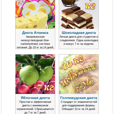
Диета Аткинса
Шоколадная диета
Американская
Легкая диета для студентов и
низкоуглеводная (low-
сладкоежек. Одна шоколадка
carbohydrate) система
и минус 7 кг за неделю.
питания. До 10 кг за 14 дней.
Яблочная диета
Голливудская диета
Простая и эффективная
Стандарт от знаменитостей
диета с минимумом
для поддержания формы.
ограничений. Сбрасывается
Обещает 10 кг за 14 дней.
до 7 кг за 7 дней.