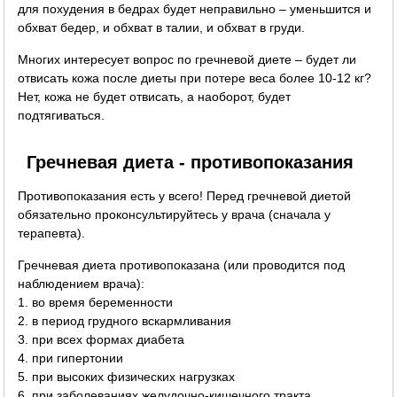
для похудения в бедрах будет неправильно – уменьшится и
обхват бедер, и обхват в талии, и обхват в груди.
Многих интересует вопрос по гречневой диете – будет ли
отвисать кожа после диеты при потере веса более 10-12 кг?
Нет, кожа не будет отвисать, а наоборот, будет
подтягиваться.
Гречневая диета - противопоказания
Противопоказания есть у всего! Перед гречневой диетой
обязательно проконсультируйтесь у врача (сначала у
терапевта).
Гречневая диета противопоказана (или проводится под
наблюдением врача):
1. во время беременности
2. в период грудного вскармливания
3. при всех формах диабета
4. при гипертонии
5. при высоких физических нагрузках
6. при заболеваниях желудочно-кишечного тракта