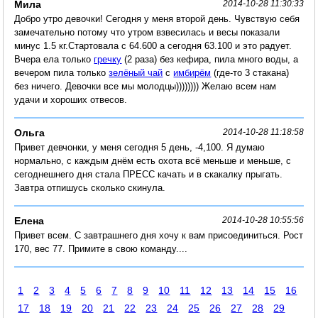
Мила
2014-10-28 11:30:33
Добро утро девочки! Сегодня у меня второй день. Чувствую себя
замечательно потому что утром взвесилась и весы показали
минус 1.5 кг.Стартовала с 64.600 а сегодня 63.100 и это радует.
Вчера ела только
гречку
(2 раза) без кефира, пила много воды, а
вечером пила только
зелёный чай
с
имбирём
(где-то 3 стакана)
без ничего. Девочки все мы молодцы)))))))) Желаю всем нам
удачи и хороших отвесов.
Ольга
2014-10-28 11:18:58
Привет девчонки, у меня сегодня 5 день, -4,100. Я думаю
нормально, с каждым днём есть охота всё меньше и меньше, с
сегоднешнего дня стала ПРЕСС качать и в скакалку прыгать.
Завтра отпишусь сколько скинула.
Елена
2014-10-28 10:55:56
Привет всем. С завтрашнего дня хочу к вам присоединиться. Рост
170, вес 77. Примите в свою команду....
1
2
3
4
5
6
7
8
9
10
11
12
13
14
15
16
17
18
19
20
21
22
23
24
25
26
27
28
29