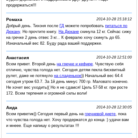
продержаться!!!
Ромаха
2014-10-28 15:18:12
Добрый день. Тихоня после
ГД
можете попробовать
питаться по
Дюкану
. Но прочтите книгу.
На Дюкане
скинула 12 кг. Сейчас сижу
на гречке 2 день отвес 3 кг... К февралю хочу скинуть до 65.
Изначальный вес 82. Буду рада вашей поддержке.
Анастасия
2014-10-28 12:51:00
Всем привет. Второй день
на гречке и кефире
. Чувствую себя
отлично, чувства голода нет. Сегодня детям пекла бисквитный
рулет, даже не потянуло
на сладенькое
)) Начальный вес 64.4
сегодня утром 63.7. За 1й день минус 700 гр. Маловато конечно.
Не хочет вес уходить(( Но я не сдамся! Цель 57-58 кг. при росте
172. Всем терпения и огромной силы воли!
Аида
2014-10-28 12:30:05
Всем приветик)) Сегодня первый день на
гречневой диете
, пока
что чувства голода нет. Хочу продержатся до конца :) удачи вам
и мнеее. Еще напишу о результатах !!!