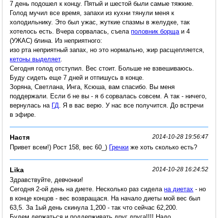
7 день подошел к концу. Пятый и шестой были самые тяжкие.
Голод мучил все время, запахи из кухни тянули меня к
холодильнику. Это был ужас, жуткие спазмы в желудке, так
хотелось есть. Вчера сорвалась, съела
половник борща
и 4
(УЖАС) блина. Из неприятного:
изо рта неприятный запах, но это нормально, жир расщепляется,
кетоны выделяет
.
Сегодня голод отступил. Вес стоит. Больше не взвешиваюсь.
Буду сидеть еще 7 дней и отпишусь в конце.
Зоряна, Светлана, Инга, Ксюша, вам спасибо. Вы меня
поддержали. Если б не вы - я б сорвалась совсем. А так - ничего,
вернулась на
ГД
. Я в вас верю. У нас все получится. До встречи
в эфире.
Настя
2014-10-28 19:56:47
Привет всем!) Рост 158, вес 60_)
Гречки
же хоть сколько есть?
Lika
2014-10-28 16:24:52
Здравствуйте, девчонки!
Сегодня 2-ой день на диете. Несколько раз сидела
на диетах
- но
в конце концов - вес возвращася. На начало диеты мой вес был
63,5. За 1ый день скинула 1,200 - так что сейчас 62,200.
Будем держаться и поддерживать друг друга!!!! Надо